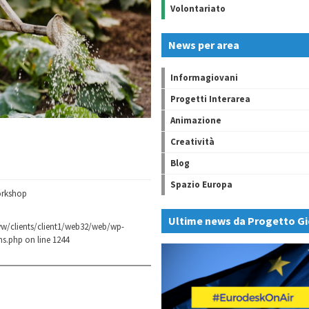
Volontariato
News per area
Informagiovani
Progetti Interarea
Animazione
Creatività
Blog
Spazio Europa
orkshop
Ultime news da Progetto Gi
w/clients/client1/web32/web/wp-
ns.php
on line
1244