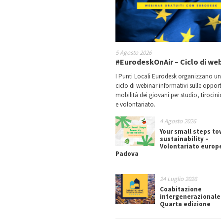
5 Agosto 2026
#EurodeskOnAir – Ciclo di we
I Punti Locali Eurodesk organizzano u
ciclo di webinar informativi sulle oppor
mobilità dei giovani per studio, tirocin
e volontariato.
4 Agosto 2026
Your small steps t
sustainability –
Volontariato europ
Padova
24 Luglio 2026
Coabitazione
intergenerazionale
Quarta edizione