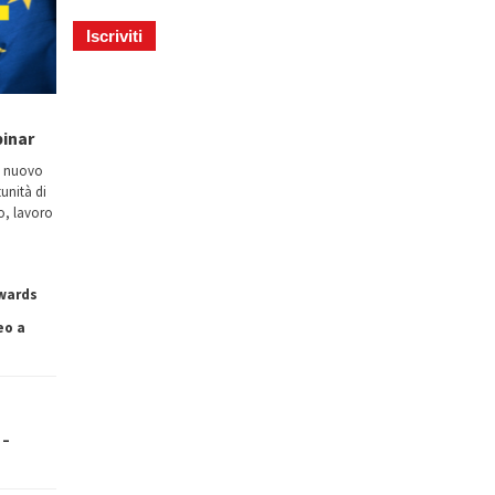
binar
n nuovo
tunità di
io, lavoro
owards
eo a
 –