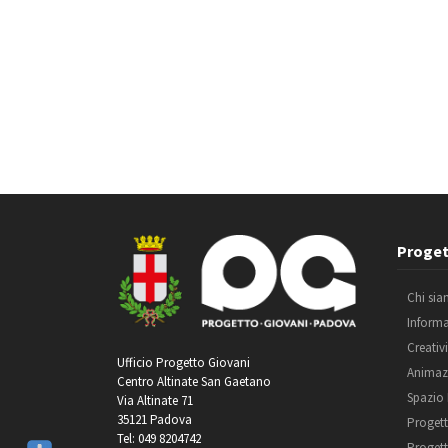
Proget
Chi si
Inform
Creativ
Ufficio Progetto Giovani
Animaz
Centro Altinate San Gaetano
Spazio
Via Altinate 71
35121 Padova
Progett
Tel: 049 8204742
Progett