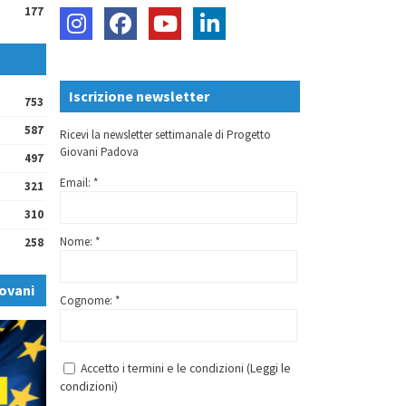
177
Iscrizione newsletter
753
587
Ricevi la newsletter settimanale di Progetto
Giovani Padova
497
Email: *
321
310
Nome: *
258
ovani
Cognome: *
Accetto i termini e le condizioni (
Leggi le
condizioni
)