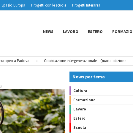
Spazio Europa
Progetti con le scuole
Progetti Interarea
NEWS
LAVORO
ESTERO
FORMAZIO
ropeo a Padova
•
Coabitazione intergenerazionale – Quarta edizione
•
News per tema
19
Cultura
Formazione
Lavoro
Estero
Scuola