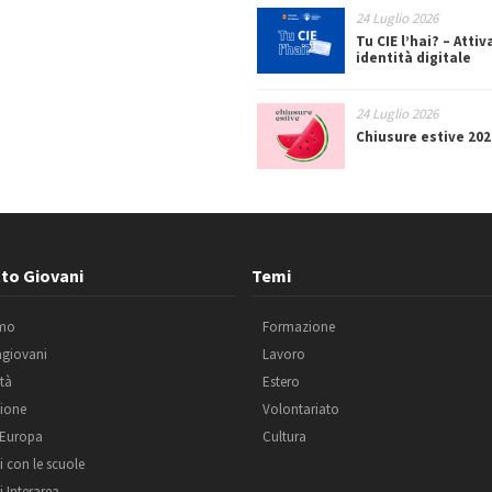
24 Luglio 2026
Tu CIE l’hai? – Attiv
identità digitale
24 Luglio 2026
Chiusure estive 202
to Giovani
Temi
amo
Formazione
agiovani
Lavoro
ità
Estero
ione
Volontariato
 Europa
Cultura
i con le scuole
i Interarea