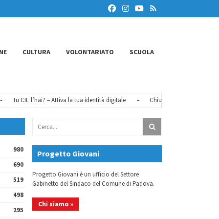
NE
CULTURA
VOLONTARIATO
SCUOLA
Tu CIE l’hai? – Attiva la tua identità digitale
•
Chiusure estive 2026
•
F
980
Progetto Giovani
690
Progetto Giovani è un ufficio del Settore
519
Gabinetto del Sindaco del Comune di Padova.
498
Chi siamo »
295