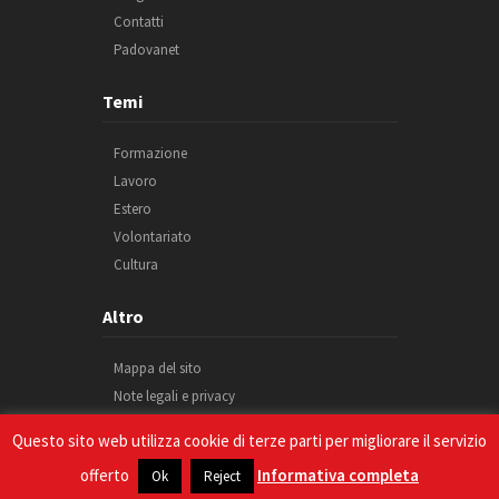
Contatti
Padovanet
Temi
Formazione
Lavoro
Estero
Volontariato
Cultura
Altro
Mappa del sito
Note legali e privacy
Cookie
Questo sito web utilizza cookie di terze parti per migliorare il servizio
Credits
offerto
Informativa completa
Ok
Reject