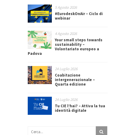
5 Agosto 2026
#EurodeskOnAir – Ciclo di
webinar
4 Agosto 2026
Your small steps towards
sustainability –
Volontariato europeo a
Padova
24 Luglio 2026
Coabitazione
intergenerazionale –
Quarta edizione
24 Luglio 2026
Tu CIE l’hai? – Attiva la tua
identità digitale