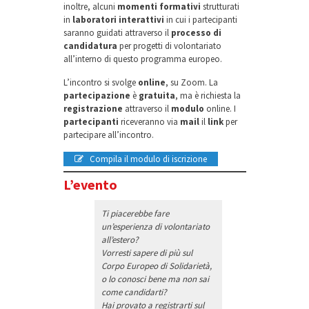
inoltre, alcuni
momenti formativi
strutturati
in
laboratori interattivi
in cui i partecipanti
saranno guidati attraverso il
processo di
candidatura
per progetti di volontariato
all’interno di questo programma europeo.
L’incontro si svolge
online
, su Zoom. La
partecipazione
è
gratuita
, ma è richiesta la
registrazione
attraverso il
modulo
online. I
partecipanti
riceveranno via
mail
il
link
per
partecipare all’incontro.
Compila il modulo di iscrizione
L’evento
Ti piacerebbe fare
un’esperienza di volontariato
all’estero?
Vorresti sapere di più sul
Corpo Europeo di Solidarietà,
o lo conosci bene ma non sai
come candidarti?
Hai provato a registrarti sul