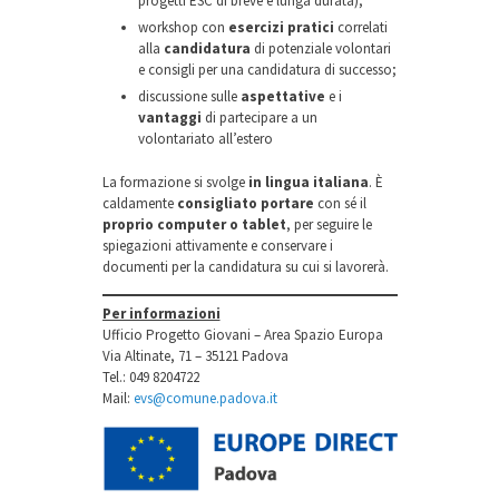
progetti ESC di breve e lunga durata);
workshop con
esercizi pratici
correlati
alla
candidatura
di potenziale volontari
e consigli per una candidatura di successo;
discussione sulle
aspettative
e i
vantaggi
di partecipare a un
volontariato all’estero
La formazione si svolge
in lingua italiana
. È
caldamente
consigliato portare
con sé il
proprio computer o tablet
, per seguire le
spiegazioni attivamente e conservare i
documenti per la candidatura su cui si lavorerà.
Per informazioni
Ufficio Progetto Giovani – Area Spazio Europa
Via Altinate, 71 – 35121 Padova
Tel.: 049 8204722
Mail:
evs@comune.padova.it