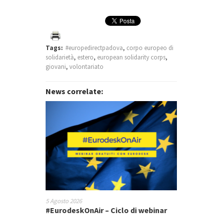
Tags:
#europedirectpadova
,
corpo europeo di
solidarietà
,
estero
,
european solidarity corps
,
giovani
,
volontariato
News correlate:
5 Agosto 2026
#EurodeskOnAir – Ciclo di webinar