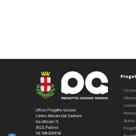
Proget
Chi si
Inform
Creativ
Ufficio Progetto Giovani
Animaz
Centro Altinate San Gaetano
Spazio
Via Altinate 71
35121 Padova
Progett
Tel: 049 8204742
Progett