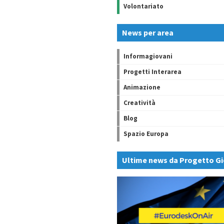
Volontariato
News per area
Informagiovani
Progetti Interarea
Animazione
Creatività
Blog
Spazio Europa
Ultime news da Progetto Gi