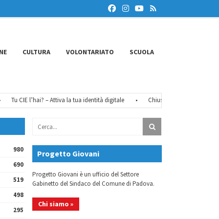
NE
CULTURA
VOLONTARIATO
SCUOLA
Tu CIE l’hai? – Attiva la tua identità digitale
•
Chiusure estive 2026
•
F
980
Progetto Giovani
690
Progetto Giovani è un ufficio del Settore
519
Gabinetto del Sindaco del Comune di Padova.
498
Chi siamo »
295