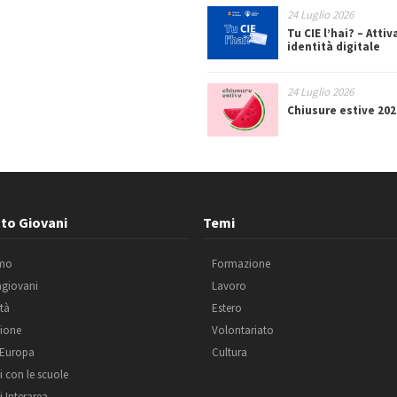
24 Luglio 2026
Tu CIE l’hai? – Attiv
identità digitale
24 Luglio 2026
Chiusure estive 202
to Giovani
Temi
amo
Formazione
agiovani
Lavoro
ità
Estero
ione
Volontariato
 Europa
Cultura
i con le scuole
i Interarea