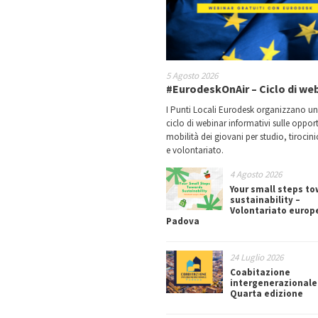
5 Agosto 2026
#EurodeskOnAir – Ciclo di we
I Punti Locali Eurodesk organizzano u
ciclo di webinar informativi sulle oppor
mobilità dei giovani per studio, tirocin
e volontariato.
4 Agosto 2026
Your small steps t
sustainability –
Volontariato europ
Padova
24 Luglio 2026
Coabitazione
intergenerazionale
Quarta edizione