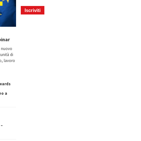
binar
n nuovo
tunità di
io, lavoro
owards
eo a
 –