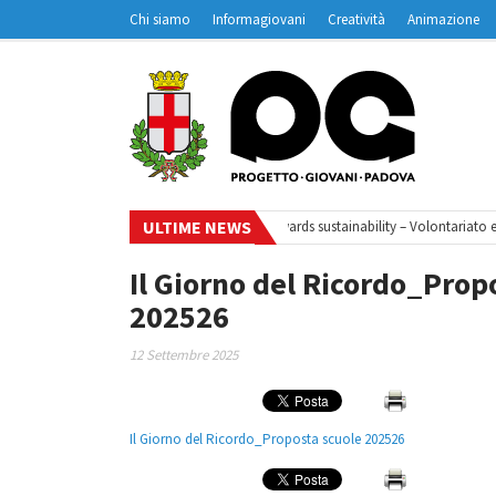
Chi siamo
Informagiovani
Creatività
Animazione
Contatti
Padovanet
ULTIME NEWS
iclo di webinar
•
Your small steps towards sustainability – Volontariato eu
Il Giorno del Ricordo_Prop
202526
12 Settembre 2025
Il Giorno del Ricordo_Proposta scuole 202526