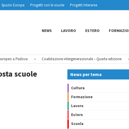
Spazio Europa
Progetti con le scuole
Progetti Interarea
NEWS
LAVORO
ESTERO
FORMAZIO
ropeo a Padova
•
Coabitazione intergenerazionale – Quarta edizione
•
osta scuole
News per tema
Cultura
Formazione
Lavoro
Estero
Scuola