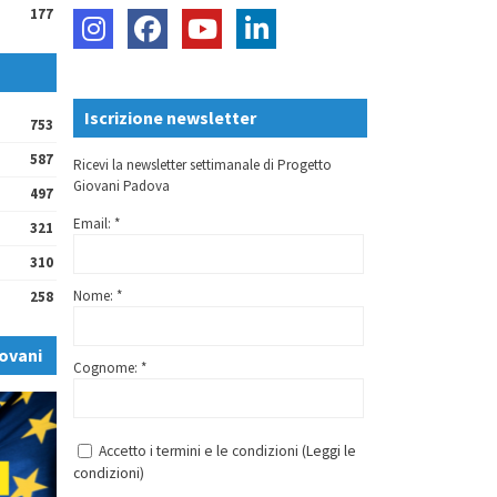
177
Iscrizione newsletter
753
587
Ricevi la newsletter settimanale di Progetto
Giovani Padova
497
Email: *
321
310
Nome: *
258
ovani
Cognome: *
Accetto i termini e le condizioni (
Leggi le
condizioni
)