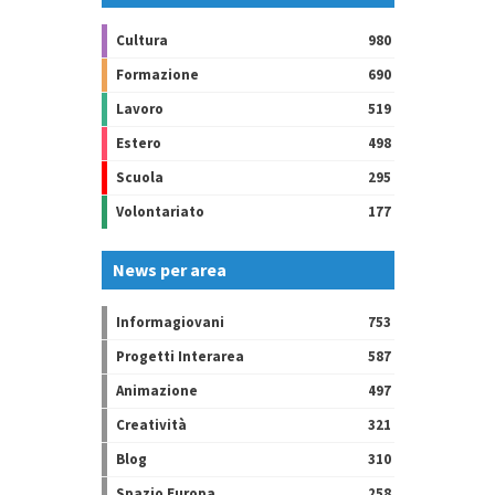
Cultura
980
Formazione
690
Lavoro
519
Estero
498
Scuola
295
Volontariato
177
News per area
Informagiovani
753
Progetti Interarea
587
Animazione
497
Creatività
321
Blog
310
Spazio Europa
258