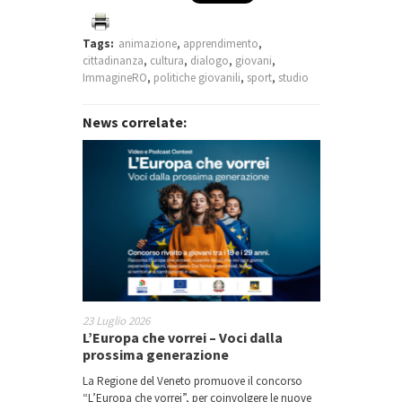
Tags:
animazione
,
apprendimento
,
cittadinanza
,
cultura
,
dialogo
,
giovani
,
ImmagineRO
,
politiche giovanili
,
sport
,
studio
News correlate:
23 Luglio 2026
L’Europa che vorrei – Voci dalla
prossima generazione
La Regione del Veneto promuove il concorso
“L’Europa che vorrei”, per coinvolgere le nuove