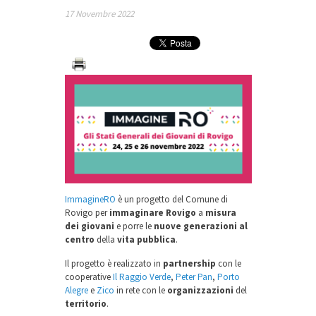
17 Novembre 2022
ImmagineRO
è un progetto del Comune di
Rovigo per
immaginare Rovigo
a
misura
dei giovani
e porre le
nuove generazioni al
centro
della
vita pubblica
.
Il progetto è realizzato in
partnership
con le
cooperative
Il Raggio Verde
,
Peter Pan
,
Porto
Alegre
e
Zico
in rete con le
organizzazioni
del
territorio
.