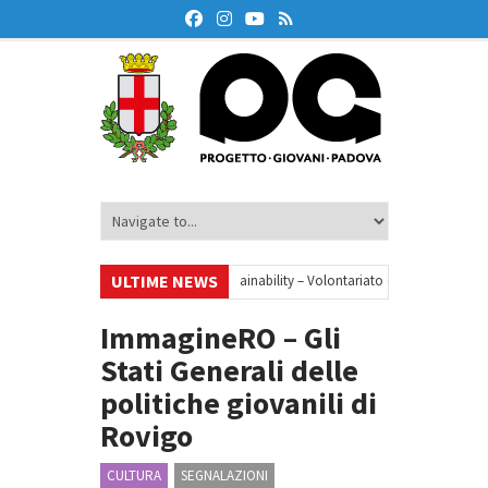
ULTIME NEWS
•
Your small steps towards sustainability – Volontariato europeo a Padova
zione finanziaria
•
Oxford Debate Lab – Borse di studio 2026/27
•
ImmagineRO – Gli
Stati Generali delle
politiche giovanili di
Rovigo
CULTURA
SEGNALAZIONI