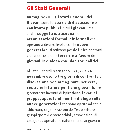
Gli Stati Generali
ImmagineRO – gli Stati Generali dei
Giovani
sono lo
spazio di discussione
e
confronto pubblici
in cui i
giovani
, ma
anche
soggetti istituzionali
e
organizzazioni formali
e
informali
che
operano a diverso livello con le
nuove
generazioni
si attivano per
definire
contorni
e orientamenti di
intervento
a favore
dei
giovani
, in
dialogo
con i
decisori politici
.
Gli Stati Generali si tengono il
24, 25 e 26
novembre
e sono
tre giorni di confronto
e
discussione per immaginare, scrivere,
costruire
le
future politiche giovanili
.
Tre
giornate tra incontri di ispirazione
, lavori di
gruppo, approfondimenti
e
dialogo sulle
nuove generazioni
che sono aperte ad enti e
istituzioni, organizzazioni del Terzo settore,
gruppi sportivi e parrocchiali, associazioni di
categoria, operatori e naturalmente ai giovani.