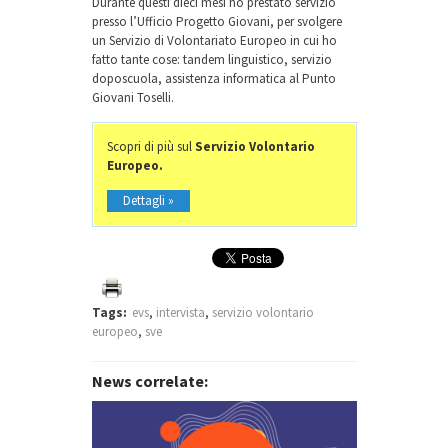
Durante questi dieci mesi ho prestato servizio
presso l’Ufficio Progetto Giovani, per svolgere
un Servizio di Volontariato Europeo in cui ho
fatto tante cose: tandem linguistico, servizio
doposcuola, assistenza informatica al Punto
Giovani Toselli.
Scopri di più sul
Servizio Volontario
Europeo.
Dettagli »
Tags:
evs
,
intervista
,
servizio volontario
europeo
,
sve
News correlate: