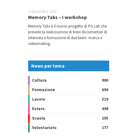
5 Novembre 2021
Memory Tabs – I workshop
Memory Tabs è il nuovo progetto di PG Lab che
prevede la realizzazione di brevi documentari di
intervista e formazione di due team: ricerca e
videomaking.
News per tema
Cultura
980
Formazione
690
Lavoro
519
Estero
498
Scuola
295
Volontariato
177