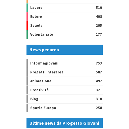
Lavoro
519
Estero
498
Scuola
295
Volontariato
177
News per area
Informagiovani
753
Progetti Interarea
587
Animazione
497
Creatività
321
Blog
310
Spazio Europa
258
Ultime news da Progetto Giovani