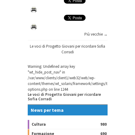
Più vecchie →
Le voci di Progetto Giovani per ricordare Sofia
Corradi
Warning
: Undefined array key
"wt_hide_post_nav" in
/var/www/clients/client1/web32/web/wp-
content/themes/wt_solaris/framework/settings/theme-
options.php
on line
1244
Le voci di Progetto Giovani per ricordare
Sofia Corradi
News per tema
Cultura
980
Formazione
690