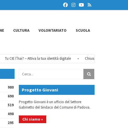
NE
CULTURA
VOLONTARIATO
SCUOLA
Tu CIE l’hai? – Attiva la tua identità digitale
•
Chiusure estive 2026
•
Fé
980
Progetto Giovani
690
Progetto Giovani è un ufficio del Settore
519
Gabinetto del Sindaco del Comune di Padova.
498
Chi siamo »
295