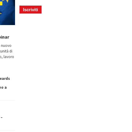
binar
n nuovo
tunità di
io, lavoro
owards
eo a
 –