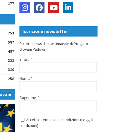
177
Iscrizione newsletter
753
587
Ricevi la newsletter settimanale di Progetto
Giovani Padova
497
Email: *
321
310
Nome: *
258
ovani
Cognome: *
Accetto i termini e le condizioni (
Leggi le
condizioni
)