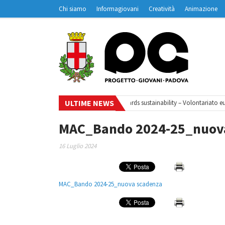
Chi siamo
Informagiovani
Creatività
Animazione
Contatti
Padovanet
ULTIME NEWS
clo di webinar
•
Your small steps towards sustainability – Volontariato eur
MAC_Bando 2024-25_nuov
16 Luglio 2024
MAC_Bando 2024-25_nuova scadenza