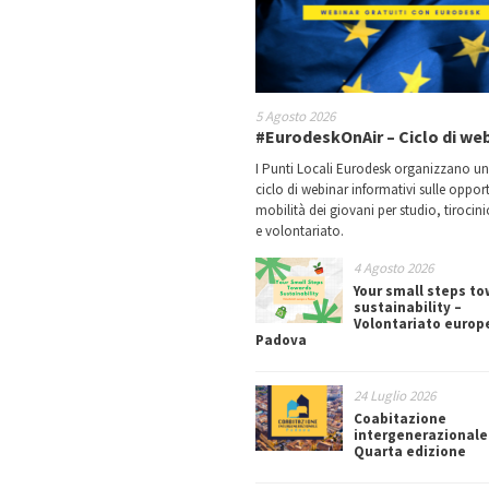
5 Agosto 2026
#EurodeskOnAir – Ciclo di we
I Punti Locali Eurodesk organizzano u
ciclo di webinar informativi sulle oppor
mobilità dei giovani per studio, tirocin
e volontariato.
4 Agosto 2026
Your small steps t
sustainability –
Volontariato europ
Padova
24 Luglio 2026
Coabitazione
intergenerazionale
Quarta edizione