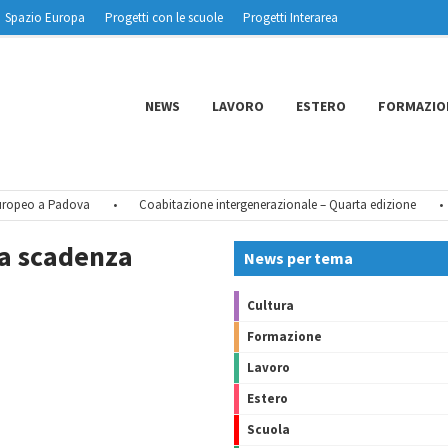
Spazio Europa
Progetti con le scuole
Progetti Interarea
NEWS
LAVORO
ESTERO
FORMAZIO
opeo a Padova
•
Coabitazione intergenerazionale – Quarta edizione
•
a scadenza
News per tema
Cultura
Formazione
Lavoro
Estero
Scuola