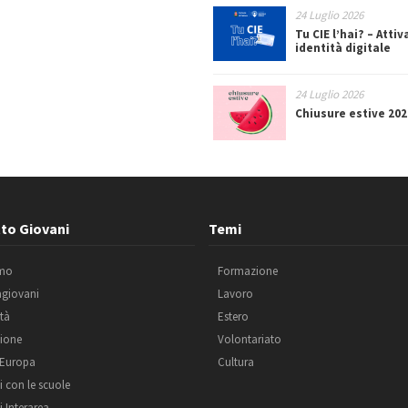
24 Luglio 2026
Tu CIE l’hai? – Attiv
identità digitale
24 Luglio 2026
Chiusure estive 202
to Giovani
Temi
amo
Formazione
agiovani
Lavoro
ità
Estero
ione
Volontariato
 Europa
Cultura
i con le scuole
i Interarea