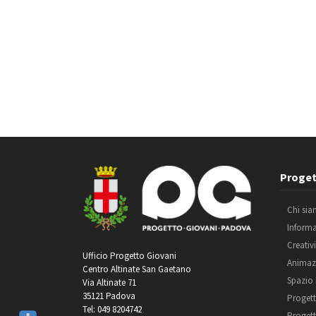
Proget
Chi si
Inform
Creativ
Ufficio Progetto Giovani
Animaz
Centro Altinate San Gaetano
Spazio
Via Altinate 71
35121 Padova
Progett
Tel: 049 8204742
Progett