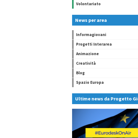
Volontariato
News per area
Informagiovani
Progetti Interarea
Animazione
Creatività
Blog
Spazio Europa
Ultime news da Progetto Gi