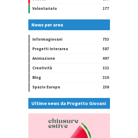
Volontariato
177
News per area
Informagiovani
753
Progetti Interarea
587
Animazione
497
Creatività
321
Blog
310
Spazio Europa
258
Ultime news da Progetto Giovani