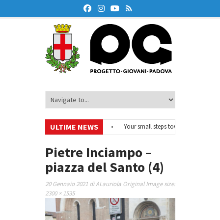
ULTIME NEWS
#EurodeskOnAir – Ciclo di webinar
•
Your small steps towards sustainabilit
i educazione finanziaria
•
Oxford Debate Lab – Borse di studio 2026/27
•
Pietre Inciampo –
piazza del Santo (4)
20 Gennaio 2021
di
ALauriola
Original Image size:
2300 × 1535