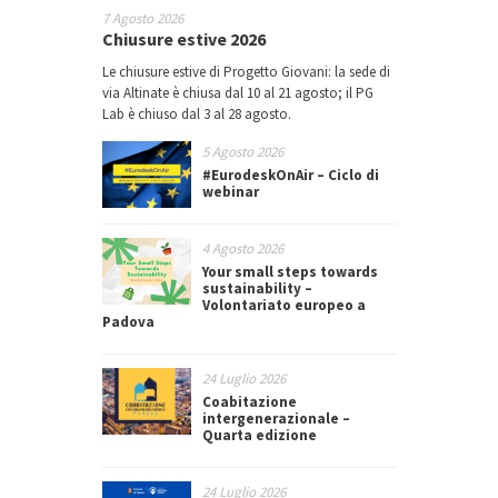
7 Agosto 2026
Chiusure estive 2026
Le chiusure estive di Progetto Giovani: la sede di
via Altinate è chiusa dal 10 al 21 agosto; il PG
Lab è chiuso dal 3 al 28 agosto.
5 Agosto 2026
#EurodeskOnAir – Ciclo di
webinar
4 Agosto 2026
Your small steps towards
sustainability –
Volontariato europeo a
Padova
24 Luglio 2026
Coabitazione
intergenerazionale –
Quarta edizione
24 Luglio 2026