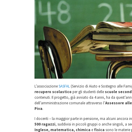
L’associazione
SASFAL
(Servizio di Aiuto e Sostegno alle Fam
recupero scolastico
per gli studenti delle
scuole seconda
contenuti. Il progetto, già avviato da 4 anni, ha da quest’an
dell’amministrazione comunale attraverso l’
Assessore alle
Piva
.
I docenti – la maggior parte in pensione, ma alcuni ancora in
500 ragazzi
, suddivisi in piccoli gruppi o anche singoli, a 
Inglese, matematica, chimica
e
fisica
sono le materie p