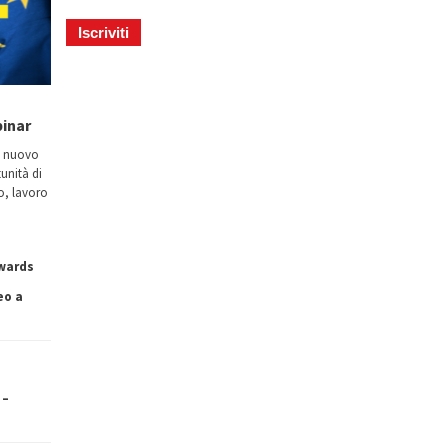
binar
n nuovo
tunità di
io, lavoro
owards
eo a
 –