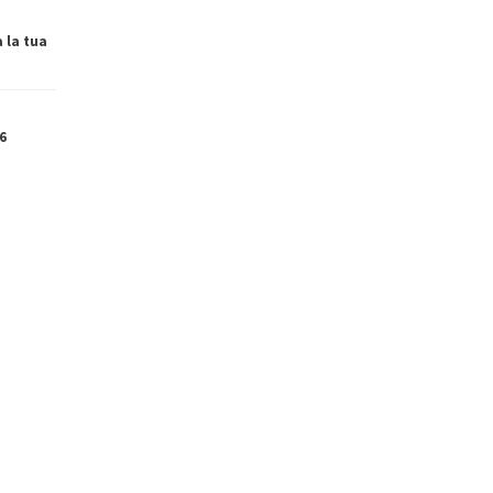
a la tua
6