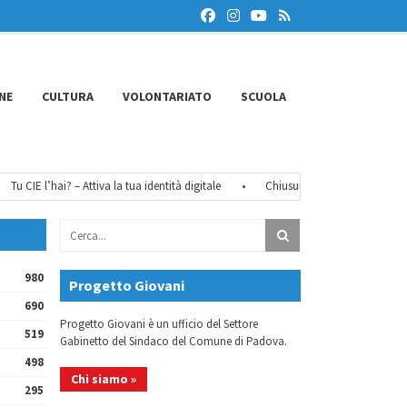
NE
CULTURA
VOLONTARIATO
SCUOLA
CIE l’hai? – Attiva la tua identità digitale
•
Chiusure estive 2026
•
FéMO 
980
Progetto Giovani
690
Progetto Giovani è un ufficio del Settore
519
Gabinetto del Sindaco del Comune di Padova.
498
Chi siamo »
295