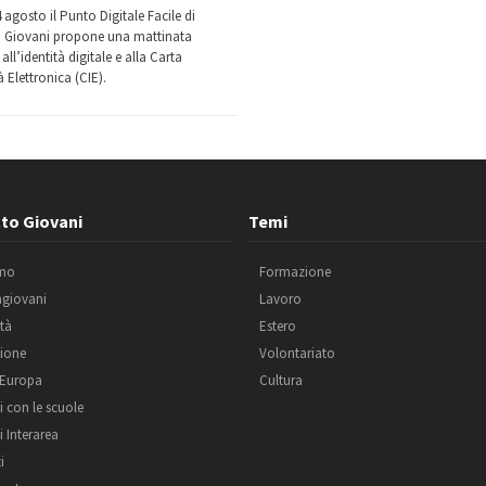
 agosto il Punto Digitale Facile di
 Giovani propone una mattinata
all’identità digitale e alla Carta
à Elettronica (CIE).
to Giovani
Temi
amo
Formazione
agiovani
Lavoro
ità
Estero
ione
Volontariato
 Europa
Cultura
i con le scuole
i Interarea
i