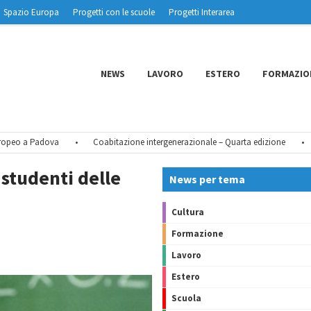
Spazio Europa
Progetti con le scuole
Progetti Interarea
NEWS
LAVORO
ESTERO
FORMAZIO
eo a Padova
•
Coabitazione intergenerazionale – Quarta edizione
•
Tu 
 studenti delle
News per tema
Cultura
Formazione
Lavoro
Estero
Scuola