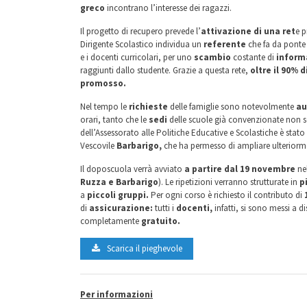
greco
incontrano l’interesse dei ragazzi.
Il progetto di recupero prevede l’
attivazione di una ret
e p
Dirigente Scolastico individua un
referente
che fa da ponte 
e i docenti curricolari, per uno
scambio
costante di
inform
raggiunti dallo studente. Grazie a questa rete,
oltre il 90% di
promosso.
Nel tempo le
richieste
delle famiglie sono notevolmente
au
orari, tanto che le
sedi
delle scuole già convenzionate non son
dell’Assessorato alle Politiche Educative e Scolastiche è stato
Vescovile
Barbarigo,
che ha permesso di ampliare ulteriormen
Il doposcuola verrà avviato
a partire dal 19 novembre
ne
Ruzza e Barbarigo
). Le ripetizioni verranno strutturate in
p
a
piccoli
gruppi.
Per ogni corso è richiesto il contributo di
di
assicurazione:
tutti i
docenti,
infatti, si sono messi a d
completamente
gratuito.
Scarica il pieghevole
Per informazioni