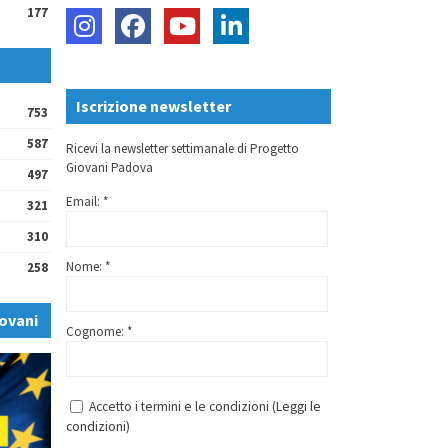
177
Iscrizione newsletter
753
587
Ricevi la newsletter settimanale di Progetto
Giovani Padova
497
Email: *
321
310
Nome: *
258
ovani
Cognome: *
Accetto i termini e le condizioni (
Leggi le
condizioni
)