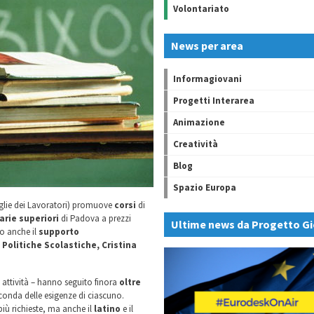
Volontariato
News per area
Informagiovani
Progetti Interarea
Animazione
Creatività
Blog
Spazio Europa
iglie dei Lavoratori) promuove
corsi
di
rie superiori
di Padova a prezzi
Ultime news da Progetto Gi
no anche il
supporto
 Politiche Scolastiche, Cristina
 attività – hanno seguito finora
oltre
seconda delle esigenze di ciascuno.
iù richieste, ma anche il
latino
e il