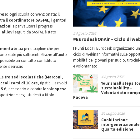
resso ogni scuola convenzionata: il
tra il
coordinatore SASFAL,
i genitori
azioni
e per valutare i progressi
 allievi
seguiti da SASFAL è stato
5 Agosto 2026
#EurodeskOnAir – Ciclo di we
I Punti Locali Eurodesk organizzano u
mentate
sia per discipline che per
ciclo di webinar informativi sulle oppor
o state più sufficienti. Grazie all’aiuto
mobilità dei giovani per studio, tirocin
 possibile un contatto con Istituto
e volontariato.
te il servizio.
4 Agosto 2026
lle
tre sedi scolastiche
(
Marconi,
iccoli corsi di 10 ore
, ripetibili e rivolti
Your small steps t
sustainability –
15 €
, necessario a coprire le sole
spese
Volontariato europ
isposizione degli studenti a titolo
Padova
24 Luglio 2026
Coabitazione
intergenerazionale
Quarta edizione