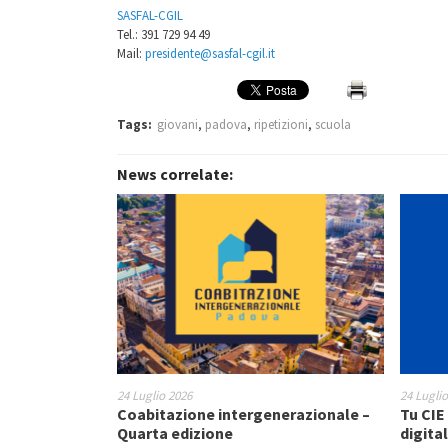
SASFAL-CGIL
Tel.: 391 729 94 49
Mail:
presidente@sasfal-cgil.it
Tags:
giovani
,
padova
,
ripetizioni
,
scuola
News correlate:
24 Luglio 2026
24 Lugli
Coabitazione intergenerazionale –
Tu CIE 
Quarta edizione
digita