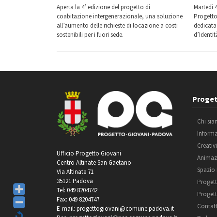
Aperta la 4° edizione del progetto di
Martedì 4
coabitazione intergenerazionale, una soluzione
Progetto
all’aumento delle richieste di locazione a costi
dedicata 
sostenibili per i fuori sede.
d’Identit
Proget
Chi si
Inform
Creativ
Ufficio Progetto Giovani
Animaz
Centro Altinate San Gaetano
Spazio
Via Altinate 71
35121 Padova
Progett
Tel: 049 8204742
Progett
Fax: 049 8204747
Contatt
E-mail: progettogiovani@comune.padova.it