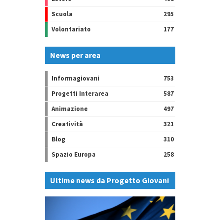
Scuola
295
Volontariato
177
News per area
Informagiovani
753
Progetti Interarea
587
Animazione
497
Creatività
321
Blog
310
Spazio Europa
258
Ultime news da Progetto Giovani