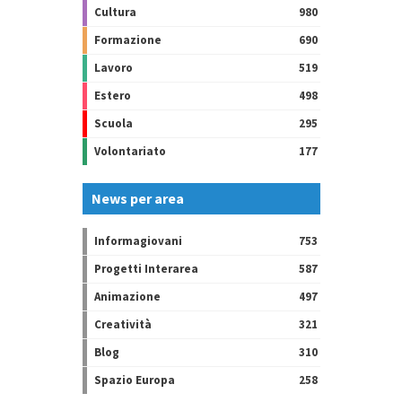
Cultura
980
Formazione
690
Lavoro
519
Estero
498
Scuola
295
Volontariato
177
News per area
Informagiovani
753
Progetti Interarea
587
Animazione
497
Creatività
321
Blog
310
Spazio Europa
258