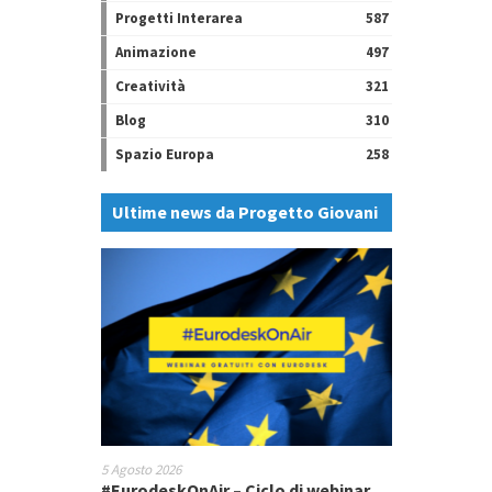
Progetti Interarea
587
Animazione
497
Creatività
321
Blog
310
Spazio Europa
258
Ultime news da Progetto Giovani
5 Agosto 2026
#EurodeskOnAir – Ciclo di webinar