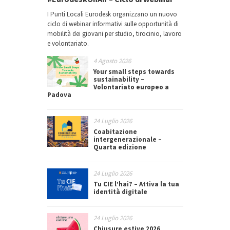
I Punti Locali Eurodesk organizzano un nuovo
ciclo di webinar informativi sulle opportunità di
mobilità dei giovani per studio, tirocinio, lavoro
e volontariato.
4 Agosto 2026
Your small steps towards
sustainability –
Volontariato europeo a
Padova
24 Luglio 2026
Coabitazione
intergenerazionale –
Quarta edizione
24 Luglio 2026
Tu CIE l’hai? – Attiva la tua
identità digitale
24 Luglio 2026
Chiusure estive 2026