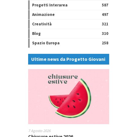
Progetti Interarea
587
Animazione
497
Creatività
321
Blog
310
Spazio Europa
258
Ultime news da Progetto Giovani
7 Agosto 2026
Chiusure estive 2026