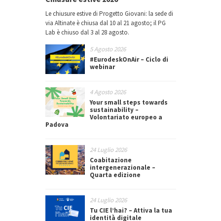
Le chiusure estive di Progetto Giovani: la sede di
via Altinate è chiusa dal 10 al 21 agosto; il PG
Lab è chiuso dal 3 al 28 agosto.
5 Agosto 2026
#EurodeskOnAir – Ciclo di
webinar
4 Agosto 2026
Your small steps towards
sustainability –
Volontariato europeo a
Padova
24 Luglio 2026
Coabitazione
intergenerazionale –
Quarta edizione
24 Luglio 2026
Tu CIE l’hai? – Attiva la tua
identità digitale