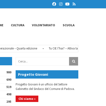
NE
CULTURA
VOLONTARIATO
SCUOLA
zionale – Quarta edizione
•
Tu CIE l’hai? – Attiva la tua identità digitale
•
980
Progetto Giovani
690
Progetto Giovani è un ufficio del Settore
519
Gabinetto del Sindaco del Comune di Padova.
498
Chi siamo »
295