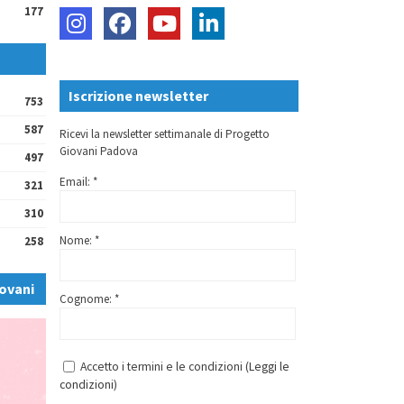
177
Iscrizione newsletter
753
587
Ricevi la newsletter settimanale di Progetto
Giovani Padova
497
Email: *
321
310
Nome: *
258
ovani
Cognome: *
Accetto i termini e le condizioni (
Leggi le
condizioni
)