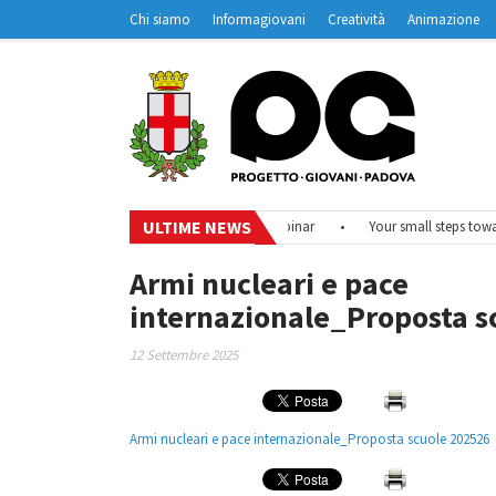
Chi siamo
Informagiovani
Creatività
Animazione
Contatti
Padovanet
ULTIME NEWS
e 2026
•
#EurodeskOnAir – Ciclo di webinar
•
Your small steps towards
Armi nucleari e pace
internazionale_Proposta s
12 Settembre 2025
Armi nucleari e pace internazionale_Proposta scuole 202526