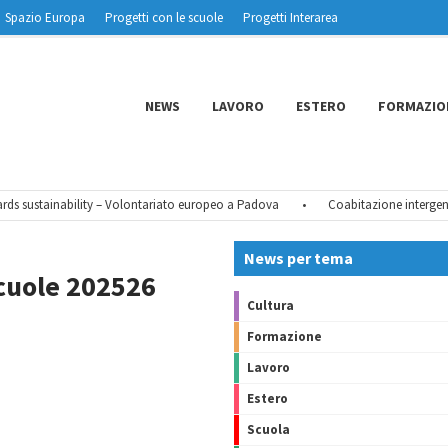
Spazio Europa
Progetti con le scuole
Progetti Interarea
NEWS
LAVORO
ESTERO
FORMAZIO
 sustainability – Volontariato europeo a Padova
•
Coabitazione intergenera
News per tema
cuole 202526
Cultura
Formazione
Lavoro
Estero
Scuola