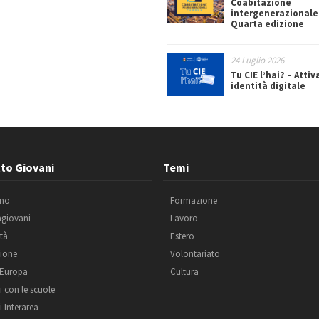
Coabitazione
intergenerazionale
Quarta edizione
24 Luglio 2026
Tu CIE l’hai? – Attiv
identità digitale
to Giovani
Temi
amo
Formazione
agiovani
Lavoro
ità
Estero
ione
Volontariato
 Europa
Cultura
i con le scuole
i Interarea