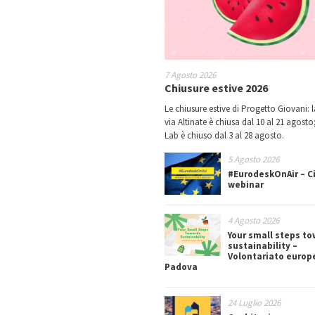
7 Agosto 2026
Chiusure estive 2026
Le chiusure estive di Progetto Giovani: l
via Altinate è chiusa dal 10 al 21 agosto;
Lab è chiuso dal 3 al 28 agosto.
5 Agosto 2026
#EurodeskOnAir – Ci
webinar
4 Agosto 2026
Your small steps t
sustainability –
Volontariato europ
Padova
24 Luglio 2026