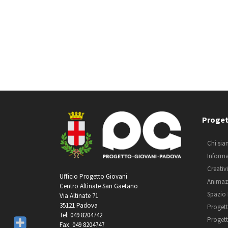
Proget
Chi si
Inform
Creativ
Ufficio Progetto Giovani
Animaz
Centro Altinate San Gaetano
Spazio
Via Altinate 71
35121 Padova
Progett
Tel: 049 8204742
Progett
Fax: 049 8204747