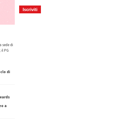
a sede di
 il PG
clo di
owards
eo a