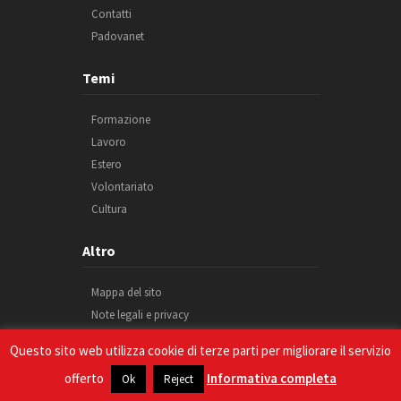
Contatti
Padovanet
Temi
Formazione
Lavoro
Estero
Volontariato
Cultura
Altro
Mappa del sito
Note legali e privacy
Cookie
Questo sito web utilizza cookie di terze parti per migliorare il servizio
Credits
offerto
Informativa completa
Ok
Reject