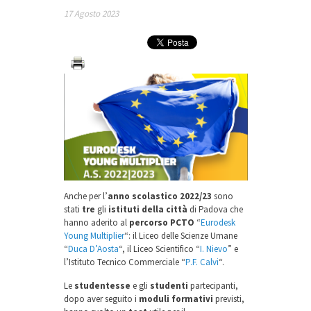
17 Agosto 2023
Anche per l’
anno scolastico 2022/23
sono
stati
tre
gli
istituti della città
di Padova che
hanno aderito al
percorso PCTO
“
Eurodesk
Young Multiplier
“: il Liceo delle Scienze Umane
“
Duca D’Aosta
“, il Liceo Scientifico “
I. Nievo
” e
l’Istituto Tecnico Commerciale “
P.F. Calvi
“.
Le
studentesse
e gli
studenti
partecipanti,
dopo aver seguito i
moduli formativi
previsti,