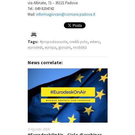
via Altinate, 71 – 35121 Padova
Tel.: 049 8204742
Mail:
informagiovani@comune.padova.it
Tags:
#propostascuole
,
crediti pcto
,
estero
,
eurodesk
,
europa
,
giovani
,
mobilità
News correlate:
5 Agosto 2026
#EurodeskOnAir – Ciclo di webinar