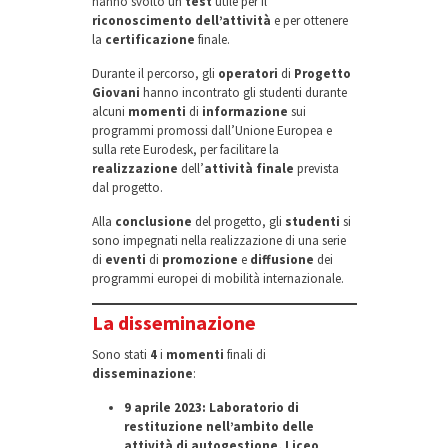
hanno svolto un
test
utile per il
riconoscimento dell’attività
e per ottenere
la
certificazione
finale.
Durante il percorso, gli
operatori
di
Progetto
Giovani
hanno incontrato gli studenti durante
alcuni
momenti
di
informazione
sui
programmi promossi dall’Unione Europea e
sulla rete Eurodesk, per facilitare la
realizzazione
dell’
attività finale
prevista
dal progetto.
Alla
conclusione
del progetto, gli
studenti
si
sono impegnati nella realizzazione di una serie
di
eventi
di
promozione
e
diffusione
dei
programmi europei di mobilità internazionale.
La disseminazione
Sono stati
4
i
momenti
finali di
disseminazione
:
9 aprile 2023: Laboratorio di
restituzione nell’ambito delle
attività di autogestione, Liceo