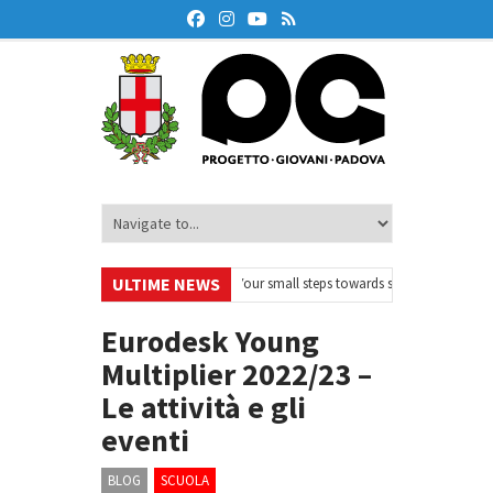
ULTIME NEWS
OnAir – Ciclo di webinar
•
Your small steps towards sustainability – Volon
ne finanziaria
•
Oxford Debate Lab – Borse di studio 2026/27
•
Eurodesk Young
Multiplier 2022/23 –
Le attività e gli
eventi
BLOG
SCUOLA