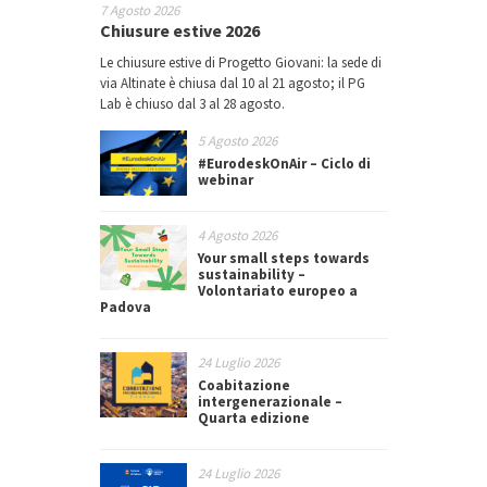
7 Agosto 2026
Chiusure estive 2026
Le chiusure estive di Progetto Giovani: la sede di
via Altinate è chiusa dal 10 al 21 agosto; il PG
Lab è chiuso dal 3 al 28 agosto.
5 Agosto 2026
#EurodeskOnAir – Ciclo di
webinar
4 Agosto 2026
Your small steps towards
sustainability –
Volontariato europeo a
Padova
24 Luglio 2026
Coabitazione
intergenerazionale –
Quarta edizione
24 Luglio 2026