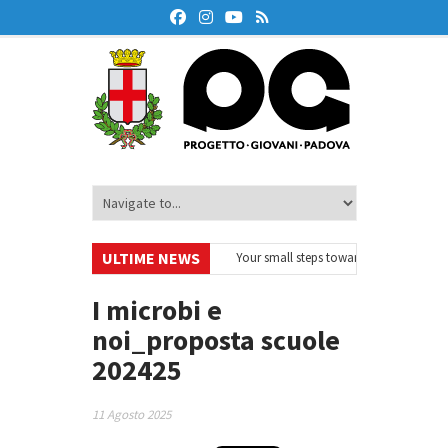
ULTIME NEWS
urodeskOnAir – Ciclo di webinar
•
Your small steps towards sustainability 
educazione finanziaria
•
Oxford Debate Lab – Borse di studio 2026/27
•
I microbi e
noi_proposta scuole
202425
11 Agosto 2025