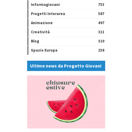
Informagiovani
753
Progetti Interarea
587
Animazione
497
Creatività
321
Blog
310
Spazio Europa
258
Ultime news da Progetto Giovani