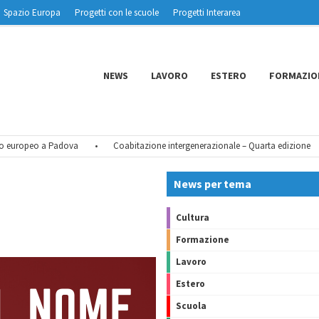
Spazio Europa
Progetti con le scuole
Progetti Interarea
NEWS
LAVORO
ESTERO
FORMAZIO
uropeo a Padova
•
Coabitazione intergenerazionale – Quarta edizione
•
News per tema
Cultura
Formazione
Lavoro
Estero
Scuola