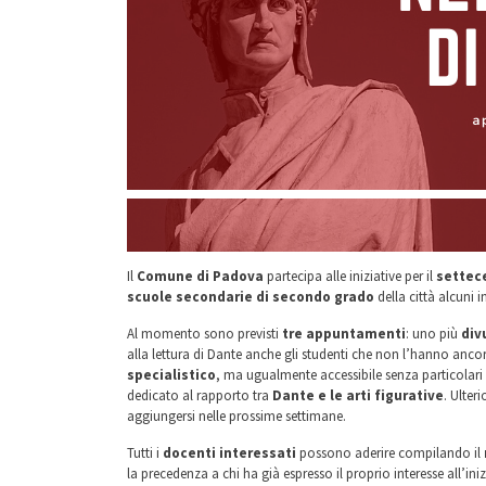
Il
Comune di Padova
partecipa alle iniziative per il
settec
scuole secondarie di secondo grado
della città alcuni i
Al momento sono previsti
tre appuntamenti
: uno più
div
alla lettura di Dante anche gli studenti che non l’hanno anco
specialistico
, ma ugualmente accessibile senza particolari
dedicato al rapporto tra
Dante e le arti figurative
. Ulter
aggiungersi nelle prossime settimane.
Tutti i
docenti interessati
possono aderire compilando il
la precedenza a chi ha già espresso il proprio interesse all’i