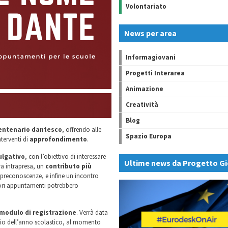
Volontariato
News per area
Informagiovani
Progetti Interarea
Animazione
Creatività
Blog
entenario dantesco
, offrendo alle
Spazio Europa
nterventi di
approfondimento
.
ulgativo
, con l’obiettivo di interessare
Ultime news da Progetto Gi
ra intrapresa, un
contributo più
 preconoscenze, e infine un incontro
iori appuntamenti potrebbero
modulo di registrazione
. Verrà data
nizio dell’anno scolastico, al momento