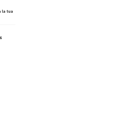
a la tua
6