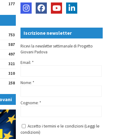
177
Iscrizione newsletter
753
587
Ricevi la newsletter settimanale di Progetto
Giovani Padova
497
Email: *
321
310
Nome: *
258
ovani
Cognome: *
Accetto i termini e le condizioni (
Leggi le
condizioni
)