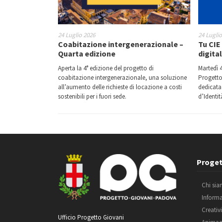
24 Luglio 2026
24 Lugli
Coabitazione intergenerazionale –
Tu CIE 
Quarta edizione
digita
Aperta la 4° edizione del progetto di
Martedì 4
coabitazione intergenerazionale, una soluzione
Progetto
all’aumento delle richieste di locazione a costi
dedicata 
sostenibili per i fuori sede.
d’Identit
Scarica la guida
per le scuole
Proget
Chi si
Inform
Creativ
Ufficio Progetto Giovani