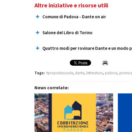
a cura di
a cura di
Laura Banella
Laura Pasquini
Altre iniziative e risorse utili
Leggi di più
Leggi di più
Comune di Padova - Dante on air
Salone del Libro di Torino
Quattro modi per rovinare Dante e un modo pe
Scopri di più »
Tags:
#propostascuole
,
dante
,
letteratura
,
padova
,
promozi
News correlate: