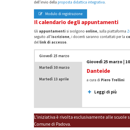
dell’invio della
proposta didattica integrativa
.
Modulo di registrazione
Il calendario degli appuntamenti
Gli
appuntamenti
si svolgono
online
, sulla piattaforma
Z
seguito all’
iscrizione
, i docenti saranno contattati per la
c
del
link di accesso
.
Giovedì 25 marzo
Giovedì 25 marzo | 10
Martedì 30 marzo
Danteide
Martedì 13 aprile
a cura di
Piero Trellini
Leggi di più
Martedì 30 marzo | 10
Martedì 13 aprile | 10
L’iniziativa è rivolta esclusivamente alle scuole
Dante dentro e 
Dante e le fonti 
Comune di Padova.