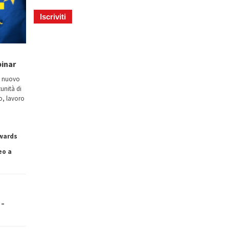
binar
n nuovo
tunità di
io, lavoro
owards
eo a
 –