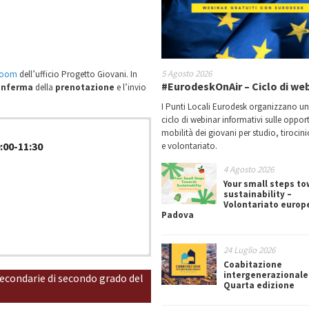
5 Agosto 2026
oom
dell’ufficio Progetto Giovani. In
#EurodeskOnAir – Ciclo di we
onferma
della
prenotazione
e l’invio
I Punti Locali Eurodesk organizzano u
ciclo di webinar informativi sulle oppor
mobilità dei giovani per studio, tirocin
:00-11:30
e volontariato.
4 Agosto 2026
Your small steps t
sustainability –
Volontariato europ
Padova
24 Luglio 2026
Coabitazione
:00-11:30
:00-11:30
intergenerazionale
 secondarie di secondo grado del
Quarta edizione
fuori la Commedia
figurative