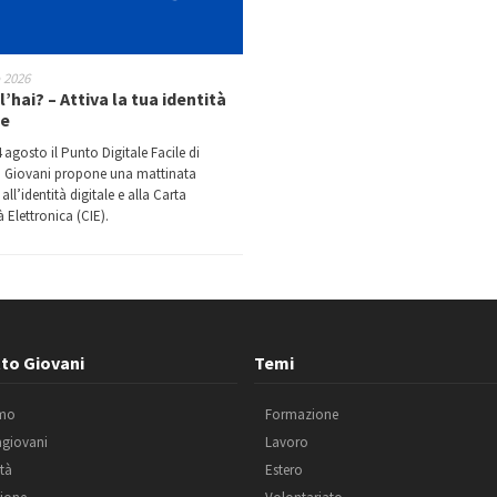
o 2026
l’hai? – Attiva la tua identità
le
 agosto il Punto Digitale Facile di
 Giovani propone una mattinata
all’identità digitale e alla Carta
à Elettronica (CIE).
 alla lettura
Bompiani
to Giovani
Temi
amo
Formazione
agiovani
Lavoro
ità
Estero