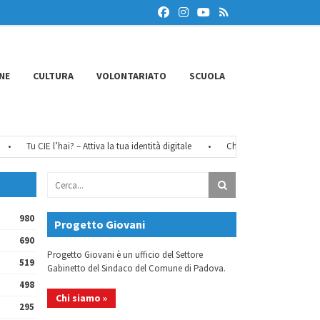
NE
CULTURA
VOLONTARIATO
SCUOLA
Tu CIE l’hai? – Attiva la tua identità digitale
•
Chiusure estive 2026
•
980
Progetto Giovani
690
Progetto Giovani è un ufficio del Settore
519
Gabinetto del Sindaco del Comune di Padova.
498
Chi siamo »
295