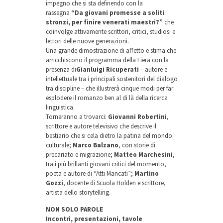
impegno che si sta definendo con la
rassegna
“Da giovani promesse a soliti
stronzi, per finire venerati maestri?”
che
coinvolge attivamente scrittori, critici, studiosi e
lettori delle nuove generazioni.
Una grande dimostrazione di affetto e stima che
arricchiscono il programma della Fiera con la
presenza di
Gianluigi Ricuperati
– autore e
intellettuale tra i principali sostenitori del dialogo
tra discipline – che illustrerà cinque modi per far
esplodere il romanzo ben al di là della ricerca
linguistica.
Torneranno a trovarci:
Giovanni Robertini
,
scrittore e autore televisivo che descrive il
bestiario che si cela dietro la patina del mondo
culturale;
Marco Balzano
, con storie di
precariato e migrazione;
Matteo Marchesini
,
tra i più brillanti giovani critici del momento,
poeta e autore di “Atti Mancati”;
Martino
Gozzi
, docente di Scuola Holden e scrittore,
artista dello storytelling.
NON SOLO PAROLE
Incontri, presentazioni, tavole