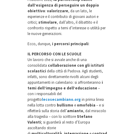
dall’esigenza di perseguire un doppio
obiettivo
:
valorizzare
, da un lato, le
esperienze e il contributo di giovani autori e
critici;
stimolare
, dall’altro, il dibattito e il
confronto rispetto a temi d’interesse o utilità per
le nuove generazioni.
Ecco, dunque,
i percorsi principali
:
IL PERCORSO CON LE SCUOLE
Un lavoro che si avvale anche di una
consolidata
collaborazione con gli istituti
scolastici
della città di Padova. Agli studenti,
infatti, sono direttamente rivolti alcuni degli
appuntamenti in calendario: si affronteranno
i
temi dell’impegno e dell’educazione
–
con i responsabili del
progetto
lecosecambiano.org
in prima linea
nella lotta contro
bullismo
e
omofobia
– e si
rifletterà sulla storia dell’
amianto
, dal miracolo
alla tragedia – con lo scrittore
Stefano
Valenti
; si guarderà al resto d’Europa
ascoltando storie
di
multiculturalità
,
integrazione
e
contraddizioni
con
An