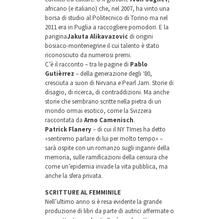
africano (e italiano) che, nel 2007, ha vinto una
borsa di studio al Politecnico di Torino ma nel
2011 era in Puglia a raccogliere pomodori. E la
parigina
Jakuta Alikavazovic
di origini
bosiaco-montenegrine il cui talento è stato
riconosciuto da numerosi premi.
C’è il racconto – tra le pagine di
Pablo
Gutièrrez
– della generazione degli ‘80,
cresciuta a suon di Nirvana e Pearl Jam. Storie di
disagio, di ricerca, di contraddizioni. Ma anche
storie che sembrano scritte nella pietra di un
mondo ormai esotico, come la Svizzera
raccontata da
Arno Camenisch
.
Patrick Flanery
– di cui il NY TImes ha detto
«sentiremo parlare di lui per molto tempo» –
sarà ospite con un romanzo sugli inganni della
memoria, sulle ramificazioni della censura che
come un’epidemia invade la vita pubblica, ma
anche la sfera privata.
SCRITTURE AL FEMMINILE
Nell’ultimo anno si è resa evidente la grande
produzione di libri da parte di autrici affermate o