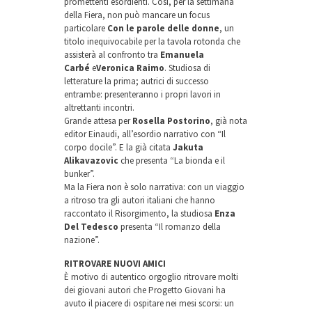
promettenti esordienti. Così, per la settimana
della Fiera, non può mancare un focus
particolare
Con le parole delle donne
, un
titolo inequivocabile per la tavola rotonda che
assisterà al confronto tra
Emanuela
Carbé
e
Veronica Raimo
. Studiosa di
letterature la prima; autrici di successo
entrambe: presenteranno i propri lavori in
altrettanti incontri.
Grande attesa per
Rosella Postorino
, già nota
editor Einaudi, all’esordio narrativo con “Il
corpo docile”. E la già citata
Jakuta
Alikavazovic
che presenta “La bionda e il
bunker”.
Ma la Fiera non è solo narrativa: con un viaggio
a ritroso tra gli autori italiani che hanno
raccontato il Risorgimento, la studiosa
Enza
Del Tedesco
presenta “Il romanzo della
nazione”.
RITROVARE NUOVI AMICI
È motivo di autentico orgoglio ritrovare molti
dei giovani autori che Progetto Giovani ha
avuto il piacere di ospitare nei mesi scorsi: un