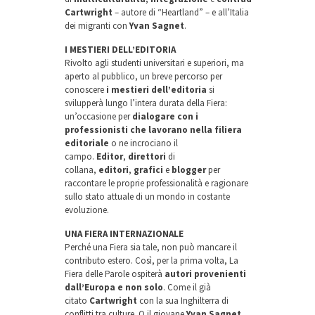
Cartwright
– autore di “Heartland” – e all’Italia
dei migranti con
Yvan Sagnet
.
I MESTIERI DELL’EDITORIA
Rivolto agli studenti universitari e superiori, ma
aperto al pubblico, un breve percorso per
conoscere
i mestieri dell’editoria
si
svilupperà lungo l’intera durata della Fiera:
un’occasione per
dialogare con i
professionisti che lavorano nella filiera
editoriale
o ne incrociano il
campo.
Editor
,
direttori
di
collana,
editori
,
grafici
e
blogger
per
raccontare le proprie professionalità e ragionare
sullo stato attuale di un mondo in costante
evoluzione.
UNA FIERA INTERNAZIONALE
Perché una Fiera sia tale, non può mancare il
contributo estero. Così, per la prima volta, La
Fiera delle Parole ospiterà
autori provenienti
dall’Europa e non solo
. Come il già
citato
Cartwright
con la sua Inghilterra di
conflitti tra culture. O il giovane
Yvan Sagnet
,