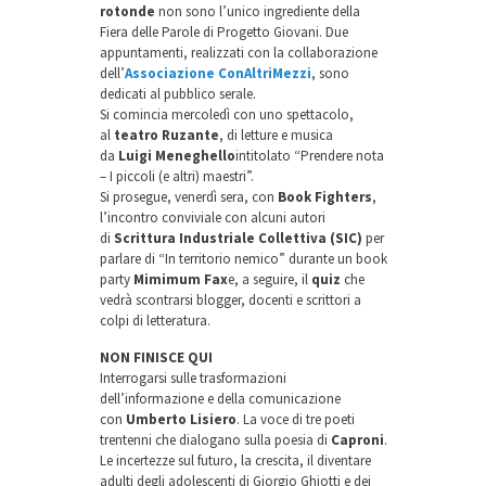
rotonde
non sono l’unico ingrediente della
Fiera delle Parole di Progetto Giovani. Due
appuntamenti, realizzati con la collaborazione
dell’
Associazione ConAltriMezzi
, sono
dedicati al pubblico serale.
Si comincia mercoledì con uno spettacolo,
al
teatro Ruzante
, di letture e musica
da
Luigi Meneghello
intitolato “Prendere nota
– I piccoli (e altri) maestri”.
Si prosegue, venerdì sera, con
Book Fighters
,
l’incontro conviviale con alcuni autori
di
Scrittura Industriale Collettiva (SIC)
per
parlare di “In territorio nemico” durante un book
party
Mimimum Fax
e, a seguire, il
quiz
che
vedrà scontrarsi blogger, docenti e scrittori a
colpi di letteratura.
NON FINISCE QUI
Interrogarsi sulle trasformazioni
dell’informazione e della comunicazione
con
Umberto Lisiero
. La voce di tre poeti
trentenni che dialogano sulla poesia di
Caproni
.
Le incertezze sul futuro, la crescita, il diventare
adulti degli adolescenti di Giorgio Ghiotti e dei