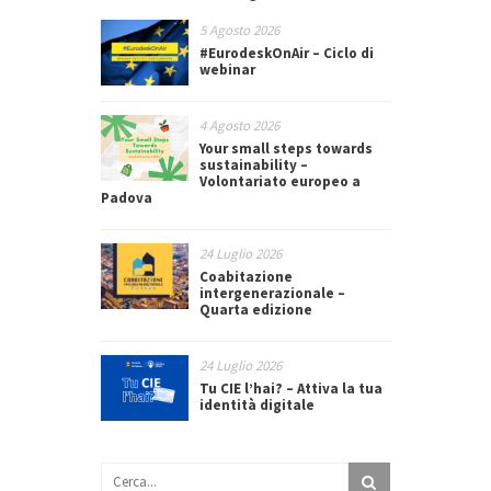
5 Agosto 2026
#EurodeskOnAir – Ciclo di
webinar
4 Agosto 2026
Your small steps towards
sustainability –
Volontariato europeo a
Padova
24 Luglio 2026
Coabitazione
intergenerazionale –
Quarta edizione
24 Luglio 2026
Tu CIE l’hai? – Attiva la tua
identità digitale