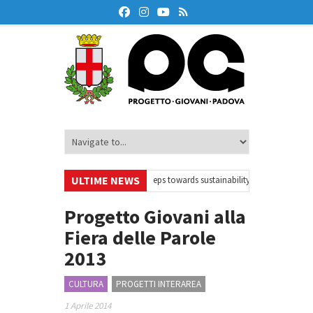
ULTIME NEWS
lo di webinar
•
Your small steps towards sustainability – Volontariato euro
ria
•
Oxford Debate Lab – Borse di studio 2026/27
•
Progetto Giovani alla
Fiera delle Parole
2013
CULTURA
PROGETTI INTERAREA
1 Aprile 2014