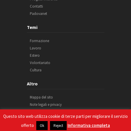
Contatti
Padovanet
Temi
Formazione
Lavoro
Estero
Volontariato
Cultura
Altro
Mappa del sito
Note legali e privacy
Cookie
Questo sito web utilizza cookie di terze parti per migliorare il servizio
Credits
offerto
Informativa completa
Ok
Reject