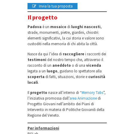
Invia la tua proposta
Il progetto
Padova
è un
mosaico
di
luoghi nascosti
,
strade, monumenti, pietre, giardini, chiostri:
elementi significativi, la cui storia e valore sono
custoditi nella memoria di chi abita la città.
Nasce da qui l’idea di
raccogliere
i racconti dei
testimoni
del nostro tempo che, attraverso il
racconto di un
aneddoto
o di una
vicenda
legata a un
luogo
, guidano lo spettatore alla
scoperta
di fatti, situazioni, storie e
curiosità
locali
.
Il
progetto
nasce all’interno di “
Memory Tabs
”,
l’iniziativa promossa dall’
area Animazione
di
Progetto Giovani nell’ambito dei Piani di
Intervento in materia di Politiche Giovanili della
Regione del Veneto.
Per informazioni
PGLab