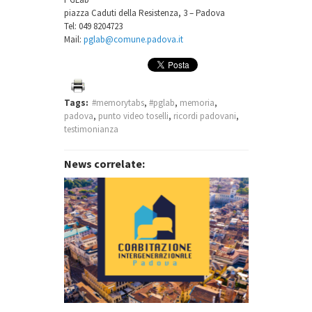
piazza Caduti della Resistenza, 3 – Padova
Tel: 049 8204723
Mail:
pglab@comune.padova.it
Tags:
#memorytabs
,
#pglab
,
memoria
,
padova
,
punto video toselli
,
ricordi padovani
,
testimonianza
News correlate: