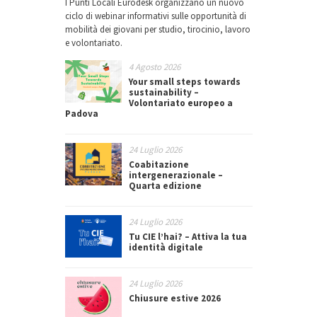
I Punti Locali Eurodesk organizzano un nuovo
ciclo di webinar informativi sulle opportunità di
mobilità dei giovani per studio, tirocinio, lavoro
e volontariato.
4 Agosto 2026
Your small steps towards
sustainability –
Volontariato europeo a
Padova
24 Luglio 2026
Coabitazione
intergenerazionale –
Quarta edizione
24 Luglio 2026
Tu CIE l’hai? – Attiva la tua
identità digitale
24 Luglio 2026
Chiusure estive 2026