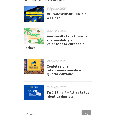
5 Agosto 2026
#EurodeskOnAir – Ciclo di
webinar
4 Agosto 2026
Your small steps towards
sustainability –
Volontariato europeo a
Padova
24 Luglio 2026
Coabitazione
intergenerazionale –
Quarta edizione
24 Luglio 2026
Tu CIE l’hai? – Attiva la tua
identità digitale