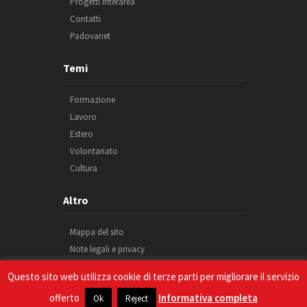
Progetti Interarea
Contatti
Padovanet
Temi
Formazione
Lavoro
Estero
Volontariato
Cultura
Altro
Mappa del sito
Note legali e privacy
Cookie
Questo sito web utilizza cookie di terze parti per migliorare il servizio
Credits
offerto
Informativa completa
Ok
Reject