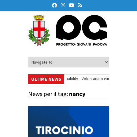
ULTIME NEWS
Your small steps towards sustainability – Volontariato europeo a Padova
•
e finanziaria
•
Oxford Debate Lab – Borse di studio 2026/27
•
News per il tag:
nancy