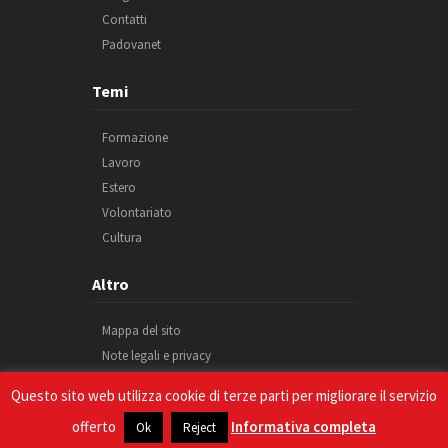
Contatti
Padovanet
Temi
Formazione
Lavoro
Estero
Volontariato
Cultura
Altro
Mappa del sito
Note legali e privacy
Cookie
Questo sito web utilizza cookie di terze parti per migliorare il servizio
Credits
offerto
Informativa completa
Ok
Reject