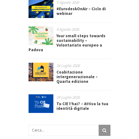
5 Agosto 2026
#EurodeskOnAir – Ciclo di
webinar
4 Agosto 2026
Your small steps towards
sustainability –
Volontariato europeo a
Padova
24 Luglio 2026
Coabitazione
intergenerazionale –
Quarta edizione
24 Luglio 2026
Tu CIE l’hai? – Attiva la tua
identità digitale