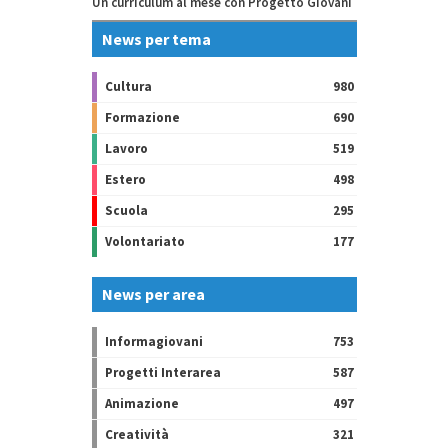
Un curriculum al mese con Progetto Giovani
News per tema
Cultura
980
Formazione
690
Lavoro
519
Estero
498
Scuola
295
Volontariato
177
News per area
Informagiovani
753
Progetti Interarea
587
Animazione
497
Creatività
321