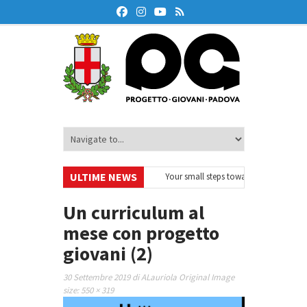
ULTIME NEWS
EurodeskOnAir – Ciclo di webinar
•
Your small steps towards sustainability
 educazione finanziaria
•
Oxford Debate Lab – Borse di studio 2026/27
•
Un curriculum al
mese con progetto
giovani (2)
30 Settembre 2019
di
ALauriola
Original Image
size:
550 × 319