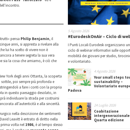
dell’incontro.
5 Agosto 2026
#EurodeskOnAir – Ciclo di we
strutti» pensa
Philip Benjamin
, il
nque anni, si appresta a rivelare alla
I Punti Locali Eurodesk organizzano u
che lui ha scelto di vivere non è
ciclo di webinar informativi sulle oppor
ancora a tenere segreta la sua vera
mobilità dei giovani per studio, tirocin
e sia la cosa che amiamo, è ciò che
e volontariato.
4 Agosto 2026
 New York degli anni Ottanta, la scoperta
Your small steps t
 sottile, poi sempre più profonda e
sustainability –
Volontariato europ
stringendoli a fare i conti con la propria
Padova
. Ma in questo paesaggio desolato, in
aprà individuare la strada per costruirsi
ancorata all’autenticità e alla sincerità.
24 Luglio 2026
Coabitazione
irurgico nella descrizione dei sentimenti
intergenerazionale
vid Leavitt è entrato di diritto nella
Quarta edizione
a prima volta nel
1986
, è al tempo stesso