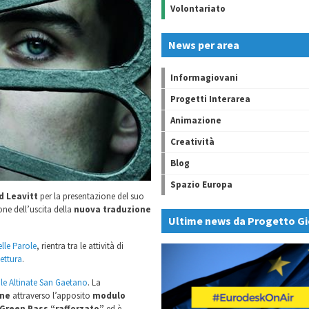
Volontariato
News per area
Informagiovani
Progetti Interarea
Animazione
Creatività
Blog
Spazio Europa
d Leavitt
per la presentazione del suo
one dell’uscita della
nuova traduzione
Ultime news da Progetto Gi
elle Parole
, rientra tra le attività di
ettura
.
le Altinate San Gaetano
. La
one
attraverso l’apposito
modulo
Green Pass “rafforzato”
ed è