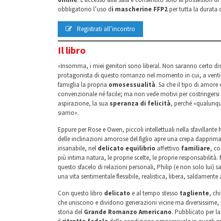
obbligatorio l’uso d
i mascherine FFP2
per tutta la durata 
Registrati all’incontro
Il libro
«Insomma, i miei genitori sono liberal. Non saranno certo di
protagonista di questo romanzo nel momento in cui, a ventici
famiglia la propria
omosessualità
. Sa che il tipo di amore 
convenzionale né facile; ma non vede motivi per costringersi 
aspirazione, la sua
speranza di felicità
, perché «qualunqu
siamo».
Eppure per Rose e Owen, piccoli intellettuali nella sfavillante
delle inclinazioni amorose del figlio apre una crepa dapprima
insanabile, nel
delicato equilibrio
affettivo
familiare
, co
più intima natura, le proprie scelte, le proprie responsabilità
questo sfacelo di relazioni personali, Philip (e non solo lui) s
una vita sentimentale flessibile, realistica, libera, saldamente 
Con questo libro
delicato
e al tempo stesso
tagliente
, ch
che uniscono e dividono generazioni vicine ma diversissime, Da
storia del
Grande Romanzo Americano
. Pubblicato per l