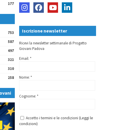
177
Iscrizione newsletter
753
587
Ricevi la newsletter settimanale di Progetto
Giovani Padova
497
Email: *
321
310
Nome: *
258
ovani
Cognome: *
Accetto i termini e le condizioni (
Leggi le
condizioni
)