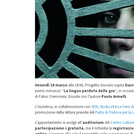
Venerdì 18 marzo
alle 18:00, Progetto Giovani ospita
Davi
primo romanzo “
La lingua perduta delle gru
“, in occasi
di Fabio Cremonesi. Discute con l’autore
Paolo Armelli
.
L’iniziativa, in collaborazione con
SEM
,
Studio29
e
La Fiera d
promozione della lettura previste del
Patto di Padova per la L
L’appuntamento si svolge all’
auditorium
del
Centro Cultura
partecipazione
è
gratuita
, ma è richiesta la
registrazi
online
. L’accesso alla sala è consentito solo ai possessori di