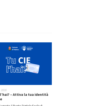
o 2026
l’hai? – Attiva la tua identità
le
 agosto il Punto Digitale Facile di