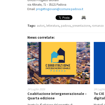
Ufficio Progetto Giovani
via Altinate, 71 – 35121 Padova
Email:
progettogiovani@comune.padova.it
Tags:
autori
,
letteratura
,
padova
,
presentazione
,
romanzo
News correlate:
24 Luglio 2026
24 Lugli
Coabitazione intergenerazionale –
Tu CIE 
Quarta edizione
digita
Aperta la 4° edizione del progetto di
Martedì 4