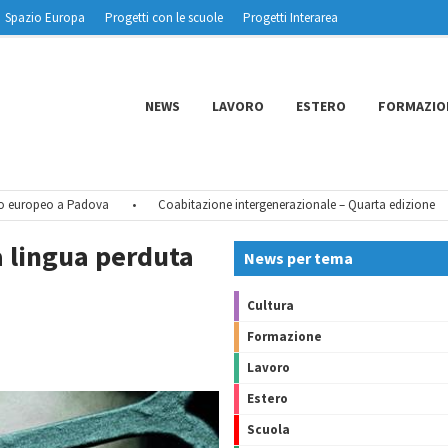
Spazio Europa
Progetti con le scuole
Progetti Interarea
NEWS
LAVORO
ESTERO
FORMAZIO
uropeo a Padova
•
Coabitazione intergenerazionale – Quarta edizione
•
a lingua perduta
News per tema
Cultura
Formazione
Lavoro
Estero
Scuola