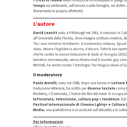
il
ritratto fedele
della condizione omosessuale in quegli 
tempo
sui sentimenti, sull’amore e sulla famiglia, sul diritto 
liberamente la propria affettività.
L’autore
David Leavitt
nato a Pittsburgh nel 1961, è cresciuto in Cal
all’Università della Florida, dove insegna scrittura creativa, diri
Tra i suoi romanzi ricordiamo:
Il matematico indiano
,
Eguali
stato
,
Mentre l’Inghilterra dorme
,
Il decoro
. Tutte le sue ope
che ha curato la nuova traduzione di
Ballo di Famiglia
(2021)
tematica omosessuale, senza ritrarre mail il mondo gay com
Mitchell, ha anche curato l’antologia
The Penguin Book of Ga
Il moderatore
Paolo Armelli
, nato nel 1988, dopo una laurea in
Lettere
traduzione letteraria, ha scritto per
diverse testate
come Wi
Moderna, L’Essenziale, L’Indice dei libri del mese. Si occupa 
letteratura
,
televisione
,
cultura pop
e
tendenze
. Dal
Festival Internazionale di Cinema Lgbtq+ e Cultura
Media
, una piattaforma e un podcast sull’attualità e la cultu
Per informazioni