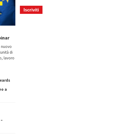
binar
n nuovo
tunità di
io, lavoro
owards
eo a
 –