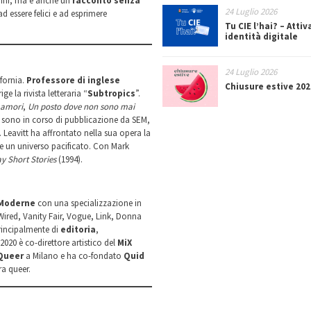
anni, ma è anche un
racconto senza
24 Luglio 2026
ad essere felici e ad esprimere
Tu CIE l’hai? – Attiv
identità digitale
24 Luglio 2026
ifornia.
Professore di inglese
Chiusure estive 202
ge la rivista letteraria “
Subtropics
”.
 amori
,
Un posto dove non sono mai
re sono in corso di pubblicazione da SEM,
. Leavitt ha affrontato nella sua opera la
e un universo pacificato. Con Mark
y Short Stories
(1994).
 Moderne
con una specializzazione in
red, Vanity Fair, Vogue, Link, Donna
principalmente di
editoria
,
 2020 è co-direttore artistico del
MiX
 Queer
a Milano e ha co-fondato
Quid
ra queer.