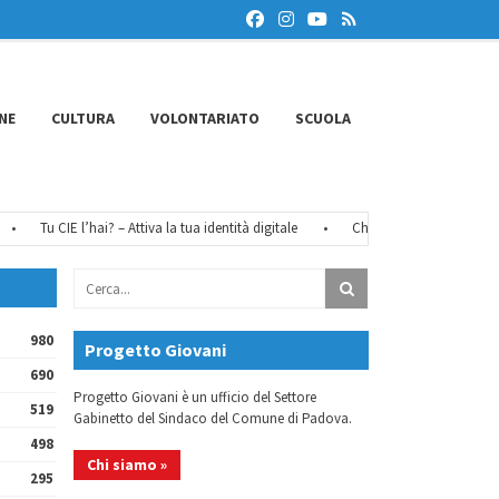
NE
CULTURA
VOLONTARIATO
SCUOLA
Tu CIE l’hai? – Attiva la tua identità digitale
•
Chiusure estive 2026
•
980
Progetto Giovani
690
Progetto Giovani è un ufficio del Settore
519
Gabinetto del Sindaco del Comune di Padova.
498
Chi siamo »
295