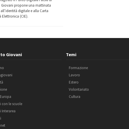
 Giovani propone una mattinata
all’identità digitale e alla Carta
à Elettronica (CIE).
to Giovani
Temi
amo
Formazione
agiovani
Lavoro
ità
Estero
ione
Volontariato
 Europa
Cultura
i con le scuole
i Interarea
i
net