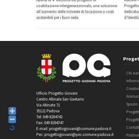
coabitazione intergenerazionale, una soluzione
Progetto
all’aumento delle richieste di locazione a costi
dedicata 
sostenibili per i fuori sede.
d’Identit
Proget
Chi si
Inform
Creativ
Ufficio Progetto Giovani
Animaz
Centro Altinate San Gaetano
Spazio
Via Altinate 71
35121 Padova
Progett
Tel: 049 8204742
Progett
Fax: 049 8204747
Contatt
E-mail: progettogiovani@comune.padova.it
Pec: progettogiovani@pec.comune.padova.it
Padova