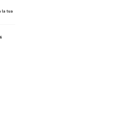
a la tua
6