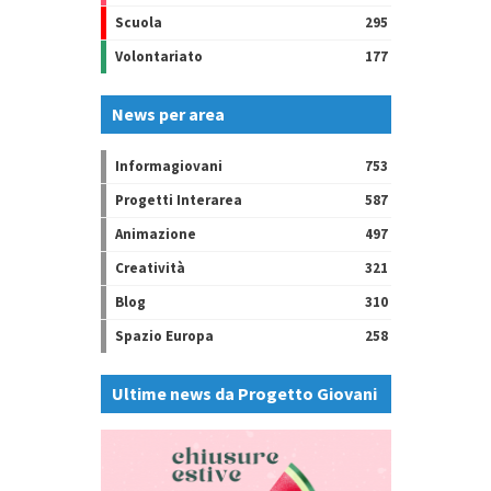
Scuola
295
Volontariato
177
News per area
Informagiovani
753
Progetti Interarea
587
Animazione
497
Creatività
321
Blog
310
Spazio Europa
258
Ultime news da Progetto Giovani