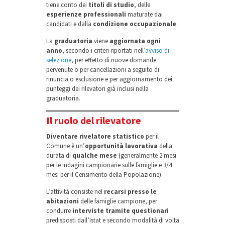
tiene conto dei
titoli di studio
, delle
esperienze professionali
maturate dai
candidati e dalla
condizione occupazionale
.
La
graduatoria
viene
aggiornata ogni
anno
, secondo i criteri riportati nell’
avviso di
selezione
, per effetto di nuove domande
pervenute o per cancellazioni a seguito di
rinuncia o esclusione e per aggiornamento dei
punteggi dei rilevatori già inclusi nella
graduatoria.
Il ruolo del rilevatore
Diventare rivelatore statistico
per il
Comune è un’
opportunità lavorativa
della
durata di
qualche mese
(generalmente 2 mesi
per le indagini campionarie sulle famiglie e 3/4
mesi per il Censimento della Popolazione).
L’attività consiste nel
recarsi presso le
abitazioni
delle famiglie campione, per
condurre
interviste tramite questionari
predisposti dall’Istat e secondo modalità di volta