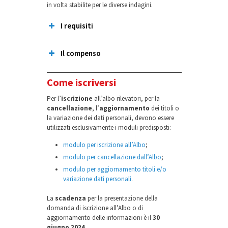
in volta stabilite per le diverse indagini.
I requisiti
Il compenso
età
18 anni
Come iscriversi
diploma
Per l’
iscrizione
all’albo rilevatori, per la
cancellazione
, l’
aggiornamento
dei titoli o
usare
strumenti
la variazione dei dati personali, devono essere
informatici
utilizzati esclusivamente i moduli predisposti:
modulo per iscrizione all’Albo
;
diritti civili e
modulo per cancellazione dall’Albo
;
politici
modulo per aggiornamento titoli e/o
non aver subito condanne
variazione dati personali
.
penali definitive
La
scadenza
per la presentazione della
domanda di iscrizione all’Albo o di
aggiornamento delle informazioni è il
30
cittadinanza italiana
giugno 2024
.