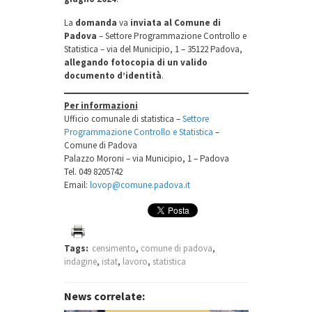
Stati
membri dell’Unione europea
La
domanda
va
inviata al Comune di
Stato
Padova
– Settore Programmazione Controllo e
extracomunitario
Statistica – via del Municipio, 1 – 35122 Padova,
allegando fotocopia di un valido
documento d’identità
.
Per informazioni
Ufficio comunale di statistica –
Settore
disponibilità
raggiungere
Programmazione Controllo e Statistica
–
Comune di Padova
territorio
Palazzo Moroni – via Municipio, 1 – Padova
comunale di Padova
Tel. 049 8205742
Email:
lovop@comune.padova.it
Tags:
censimento
,
comune di padova
,
indagine
,
istat
,
lavoro
,
statistica
News correlate: