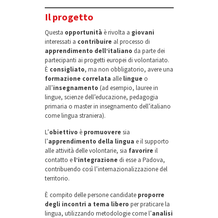
Il progetto
Questa
opportunità
è rivolta a
giovani
interessati a
contribuire
al processo di
apprendimento dell’italiano
da parte dei
partecipanti ai progetti europei di volontariato.
È
consigliato
, ma non obbligatorio, avere una
formazione correlata
alle
lingue
o
all’
insegnamento
(ad esempio, lauree in
lingue, scienze dell’educazione, pedagogia
primaria o master in insegnamento dell’italiano
come lingua straniera).
L’
obiettivo
è
promuovere
sia
l’
apprendimento della lingua
e il supporto
alle attività delle volontarie, sia
favorire
il
contatto e
l’integrazione
di esse a Padova,
contribuendo così l’internazionalizzazione del
territorio.
È compito delle persone candidate
proporre
degli incontri a tema libero
per praticare la
lingua, utilizzando metodologie come l’
analisi