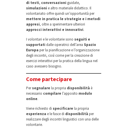
di testi
,
conversazioni
guidate,
simulazioni
e altro materiale didattico. Il
volontariato offre quindi un’opportunità per
mettere in pratica le strategie e i metodi
appresi
, oltre a sperimentare ulteriori
approcci interattivi e innovativi
.
I volontari e le volontarie sono
seguiti e
supportati
dalle operatrici dell’area
Spazio
Europa
per la pianificazione e l’organizzazione
degli incontri, così come per la creazione di
esercizi interattivi per la pratica della lingua nel
caso avessero bisogno.
Come partecipare
Per
segnalare
la propria
disponibilità
è
necessario
compilare
l’apposito
modulo
online
.
Viene richiesto di
specificare
la propria
esperienza
e le fasce di
disponibilità
per
realizzare degli incontri linguistici con una delle
volontarie.