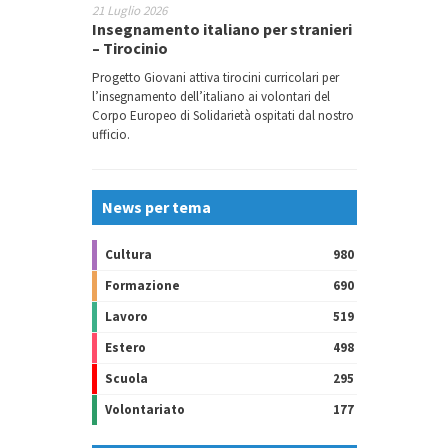
21 Luglio 2026
Insegnamento italiano per stranieri
– Tirocinio
Progetto Giovani attiva tirocini curricolari per
l’insegnamento dell’italiano ai volontari del
Corpo Europeo di Solidarietà ospitati dal nostro
ufficio.
News per tema
Cultura
980
Formazione
690
Lavoro
519
Estero
498
Scuola
295
Volontariato
177