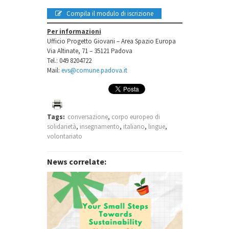
Compila il modulo di iscrizione
Per informazioni
Ufficio Progetto Giovani – Area Spazio Europa
Via Altinate, 71 – 35121 Padova
Tel.: 049 8204722
Mail:
evs@comune.padova.it
Tags:
conversazione
,
corpo europeo di
solidarietà
,
insegnamento
,
italiano
,
lingue
,
volontariato
News correlate: