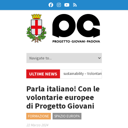
ULTIME NEWS
nar
•
Your small steps towards sustainability – Volontariato europeo a Pado
ducazione finanziaria
•
Oxford Debate Lab – Borse di studio 2026/27
•
Parla italiano! Con le
volontarie europee
di Progetto Giovani
FORMAZIONE
SPAZIO EUROPA
22 Marzo 2024