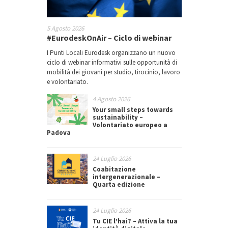
5 Agosto 2026
#EurodeskOnAir – Ciclo di webinar
I Punti Locali Eurodesk organizzano un nuovo
ciclo di webinar informativi sulle opportunità di
mobilità dei giovani per studio, tirocinio, lavoro
e volontariato.
4 Agosto 2026
Your small steps towards
sustainability –
Volontariato europeo a
Padova
24 Luglio 2026
Coabitazione
intergenerazionale –
Quarta edizione
24 Luglio 2026
Tu CIE l’hai? – Attiva la tua