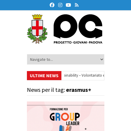
ULTIME NEWS
•
Your small steps towards sustainability – Volontariato europeo a Padova
•
ne finanziaria
•
Oxford Debate Lab – Borse di studio 2026/27
•
News per il tag:
erasmus+