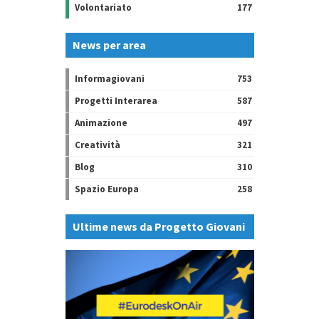
Volontariato
177
News per area
Informagiovani
753
Progetti Interarea
587
Animazione
497
Creatività
321
Blog
310
Spazio Europa
258
Ultime news da Progetto Giovani