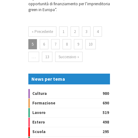
opportunità di finanziamento per l’imprenditoria
green in Europa”.
« Precedente
1
2
3
4
5
6
7
8
9
10
…
13
Successivo »
News per tema
Cultura
980
Formazione
690
Lavoro
519
Estero
498
Scuola
295