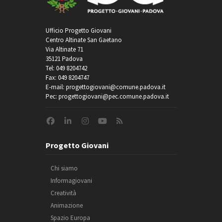
Elezioni_UE – Le
opportunità in Europa
Ufficio Progetto Giovani
Lunedì 18 marzo – 16:00
Centro Altinate San Gaetano
Via Altinate 71
35121 Padova
Tel: 049 8204742
Fax: 049 8204747
E-mail: progettogiovani@comune.padova.it
Pec: progettogiovani@pec.comune.padova.it
L’Europa delle donne –
Progetto Giovani
Storie e sfide alla
disuguaglianza
Chi siamo
Giovedì 7 marzo – 16:00
Informagiovani
Creatività
Animazione
Spazio Europa