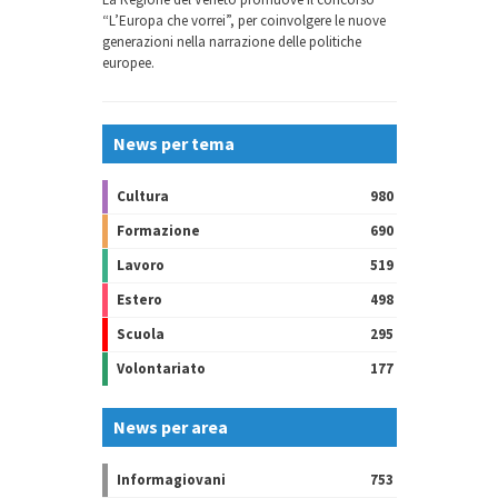
“L’Europa che vorrei”, per coinvolgere le nuove
generazioni nella narrazione delle politiche
Voto Europa – Cosa si
europee.
decide in Europa per noi
Dall’8 aprile al 16 maggio
News per tema
Cultura
980
Formazione
690
Lavoro
519
Estero
498
Scuola
295
Elezioni 2024 – Momento
Volontariato
177
decisivo per il futuro
dell’Unione Europea
News per area
Martedì 14 maggio – 17:00
Informagiovani
753