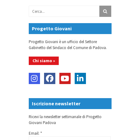
L’Unione europea:
Progetto Giovani
istituzioni ed elezioni
Progetto Giovani è un ufficio del Settore
Mercoledì 17 aprile – 12:00
Gabinetto del Sindaco del Comune di Padova.
Chi siamo »
Iscrizione newsletter
Le opportunità per i
giovani in Europa | EU
Ricevi la newsletter settimanale di Progetto
Giovani Padova
Elections 2024
Email: *
Lunedì 15 aprile – 11:00