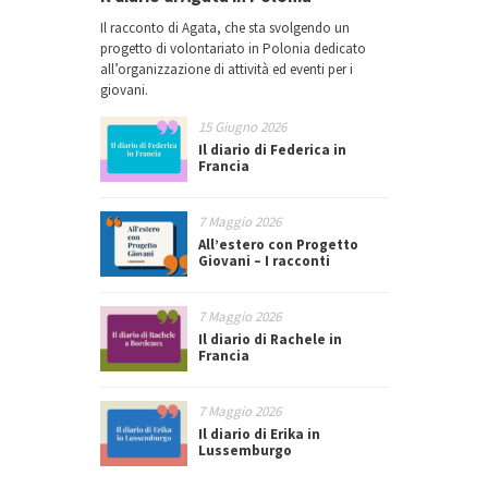
La Corte di Giustizia
dell’UE
Il racconto di Agata, che sta svolgendo un
progetto di volontariato in Polonia dedicato
Martedì 7 maggio – 11:00
all’organizzazione di attività ed eventi per i
giovani.
15 Giugno 2026
Il diario di Federica in
Francia
7 Maggio 2026
All’estero con Progetto
Giovani – I racconti
Le elezioni europee:
passato, presente, futuro
7 Maggio 2026
Il diario di Rachele in
Lunedì 6 maggio – 17:00
Francia
7 Maggio 2026
Il diario di Erika in
Lussemburgo