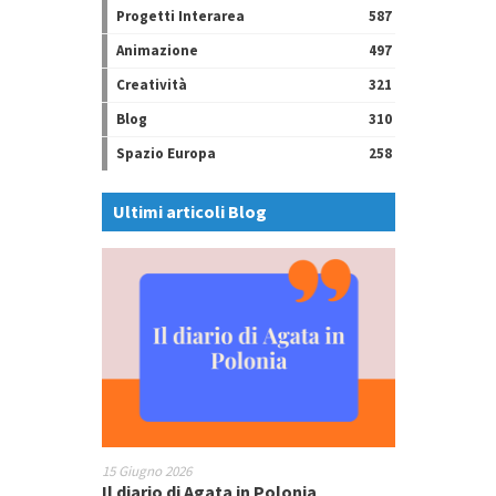
Progetti Interarea
587
Animazione
497
Creatività
321
Blog
310
Spazio Europa
258
Parliamo d’Europa:
scoprire, conoscere,
Ultimi articoli Blog
raccontare l’UE
Giovedì 9 maggio – 20:45
15 Giugno 2026
Il diario di Agata in Polonia