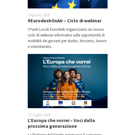
Mercoledì 22 maggio – 18:30
5 Agosto 2026
#EurodeskOnAir – Ciclo di webinar
I Punti Locali Eurodesk organizzano un nuovo
ciclo di webinar informativi sulle opportunità di
mobilità dei giovani per studio, tirocinio, lavoro
e volontariato.
Domande e sogni di
giovani europei
Mercoledì 22 maggio – 18:30
23 Luglio 2026
L’Europa che vorrei – Voci dalla
prossima generazione
La Regione del Veneto promuove il concorso