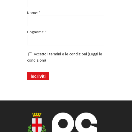
Nome: *
Cognome: *
Accetto i termini e le condizioni (
Leggi le
Difesa europea: se non
condizioni
)
ora, quando? – Dibattito
Venerdì 5 aprile – 18:30