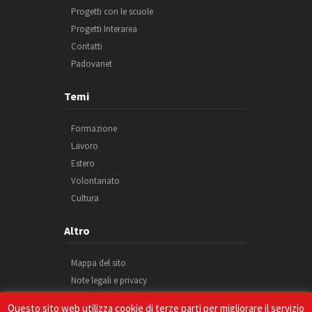
Progetti con le scuole
Progetti Interarea
Contatti
Padovanet
Giovani, è tempo di
Temi
elezioni – Elezioni europee
e partecipazione giovanile
Formazione
Giovedì 29 febbraio – 14:30
Lavoro
Estero
Volontariato
Cultura
Altro
Mappa del sito
Note legali e privacy
Caffè Europa – Verso le
Cookie
elezioni europee
Questo sito web utilizza cookie di terze parti per migliorare il servizio