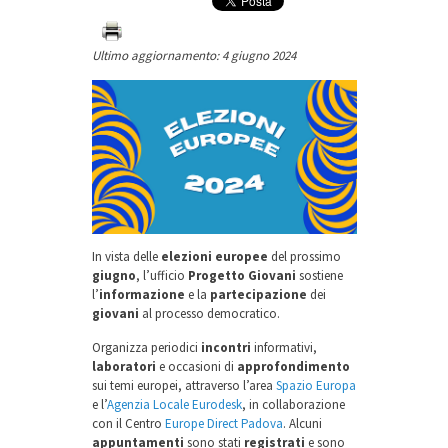
Ultimo aggiornamento: 4 giugno 2024
In vista delle
elezioni europee
del prossimo
giugno
, l’ufficio
Progetto Giovani
sostiene
l’
informazione
e la
partecipazione
dei
giovani
al processo democratico.
Organizza periodici
incontri
informativi,
laboratori
e occasioni di
approfondimento
sui temi europei, attraverso l’area
Spazio Europa
e l’
Agenzia Locale Eurodesk
, in collaborazione
con il Centro
Europe Direct Padova
. Alcuni
appuntamenti
sono stati
registrati
e sono