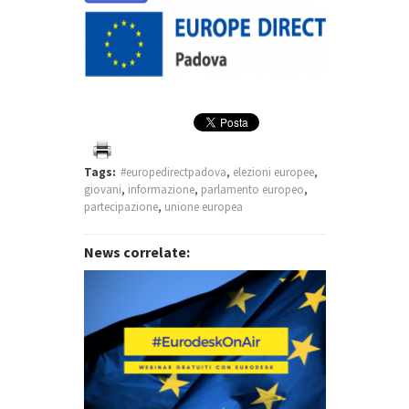
Storia e funzioni del
Parlamento europeo a 45
anni dalla prima elezione
diretta
Lunedì 3 giugno – 18:00
Tags:
#europedirectpadova
,
elezioni europee
,
giovani
,
informazione
,
parlamento europeo
,
partecipazione
,
unione europea
News correlate:
Verso le elezioni europee
2024 – Il valore della
partecipazione